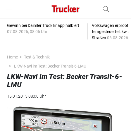
Gewinn bei Daimler Truck knapp halbiert
Volkswagen erprobt 
07.08.2026, 08:06 Uhr
ferngesteuerte Lkw a
Straßen
06.08.2026, 
Home
Test & Technik
LKW-Navi im Test: Becker Transit-6-LMU
LKW-Navi im Test: Becker Transit-6-
LMU
15.01.2015 08:00 Uhr