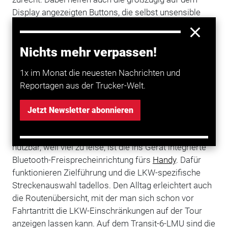
Display angezeigten Buttons, die selbst unsensible
Finger leicht treffen.
Ein Manko, das für alle Becker-Navis gilt, ist aber die
Nichts mehr verpassen!
fummelige "Zurück-Taste" am linken Gehäuserand.
Diese ist zudem unbeleuchtet und will nachts
1x im Monat die neuesten Nachrichten und
mühsam ertastet werden. Ebenfalls nicht den
Reportagen aus der Trucker-Welt.
Premium-Anspruch erfüllen kann die
Sprachsteuerung, die - wenn überhaupt - nur bei
Jetzt Newsletter abonnieren
abgestelltem
Motor
und geschlossenen Fenstern
funktioniert. Ebenfalls kaum während der Fahrt
nutzbar, weil viel zu leise, ist die ins Gerät integrierte
Bluetooth-Freisprecheinrichtung fürs
Handy
. Dafür
funktionieren Zielführung und die LKW-spezifische
Streckenauswahl tadellos. Den Alltag erleichtert auch
die Routenübersicht, mit der man sich schon vor
Fahrtantritt die LKW-Einschränkungen auf der Tour
anzeigen lassen kann. Auf dem Transit-6-LMU sind die