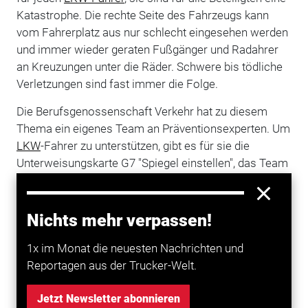
Katastrophe. Die rechte Seite des Fahrzeugs kann
vom Fahrerplatz aus nur schlecht eingesehen werden
und immer wieder geraten Fußgänger und Radahrer
an Kreuzungen unter die Räder. Schwere bis tödliche
Verletzungen sind fast immer die Folge.
Die Berufsgenossenschaft Verkehr hat zu diesem
Thema ein eigenes Team an Präventionsexperten. Um
LKW
-Fahrer zu unterstützen, gibt es für sie die
Unterweisungskarte G7 "Spiegel einstellen", das Team
hat hier Tipps für die optimale Spiegeleinstellung
zusammengefasst. Erhältlich ist die Karte in BG-
Mitgliedsbetrieben über die zuständigen
Nichts mehr verpassen!
Aufsichtspersonen oder als Download im BG-
1x im Monat die neuesten Nachrichten und
Medienkatalog:
hier
Reportagen aus der Trucker-Welt.
Es gibt außerdem - ebenfalls über die
Aufsichtsperson - einen Aufkleber der BG Verkehr, der
Jetzt Newsletter abonnieren