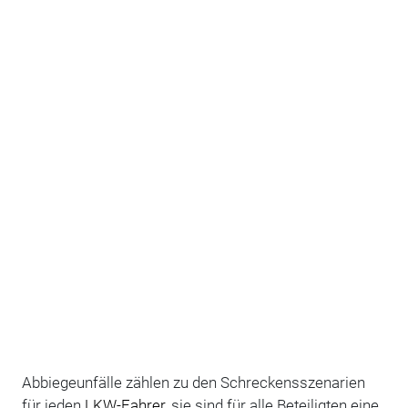
Abbiegeunfälle zählen zu den Schreckensszenarien
für jeden
LKW-Fahrer
, sie sind für alle Beteiligten eine