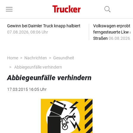
Gewinn bei Daimler Truck knapp halbiert
Volkswagen erprobt 
07.08.2026, 08:06 Uhr
ferngesteuerte Lkw a
Straßen
06.08.2026, 
Home
Nachrichten
Gesundheit
Abbiegeunfälle verhindern
Abbiegeunfälle verhindern
17.03.2015 16:05 Uhr