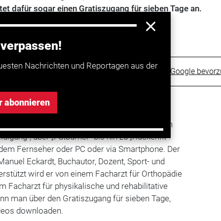
etet dafür sogar einen Gratiszugang für sieben Tage an.
 verpassen!
uesten Nachrichten und Reportagen aus der
Trucker bei Google bevor
r abonnieren
 bietet über 400 Videos in 70 Kategorien an, von
idigung“, über „Fatburner“ bis hin zu „Rückenfit“.
r dem Fernseher oder PC oder via Smartphone. Der
 Manuel Eckardt, Buchautor, Dozent, Sport- und
rstützt wird er von einem Facharzt für Orthopädie
m Facharzt für physikalische und rehabilitative
ann man über den Gratiszugang für sieben Tage,
ideos downloaden.