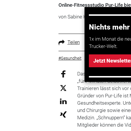
Online-Fitnessstudio Pur-Life bi
von Sabine Köstler
Nichts mehr
1x im Monat die ne
Teilen
Trucker-Welt.
#Gesundheit
#TRUCKER
#Fitness
Jetzt Newslette
Das Online-Fitnessstudio
„fünf Minuten Selbstverte
Trainieren lässt sich vo
Gründer von Pur-Life ist
Gesundheitsexperte. Unte
und Chirurgie sowie eine
Medizin. „Schnuppern“ k
Mitglieder können die V