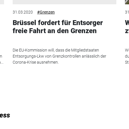
31.03.2020
#Grenzen
31
Brüssel fordert für Entsorger
W
freie Fahrt an den Grenzen
z
Die EU-Kommission will, dass die Mitgliedstaaten
We
im
Entsorgungs-Lkw von Grenzkontrollen anlässlich der
du
...
Corona-Krise ausnehmen.
St
ness