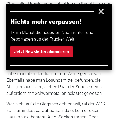
Clogs aller Preisklassen schickten die Redakteure der
Sendung "WDR2-Quintessenz" nun zur Analyse ins
Labor. Das erschreckende Ergebnis: Mit den Schuhen
Nichts mehr verpassen!
gelangen jede Menge schädlicher Stoffe an die Haut.
Besonders problematisch, so der WDR, sind
1x im Monat die neuesten Nachrichten und
Polyzyklische Aromatische Kohlenwasserstoffe PAK.
Reportagen aus der Trucker-Welt.
Sie gelten als hochgradig krebserregend.
Jetzt Newsletter abonnieren
Sechs der zehn Paare enthielten PAK, für das das
Umweltbundesamt seit Langem einen extrem
niedrigen Grenzwert fordere, heißt es. In den Schuhen
habe man aber deutlich höhere Werte gemessen.
Ebenfalls habe man Lösungsmittel gefunden, die
Allergien auslösen; sieben Paar der Schuhe seien
außerdem mit Schwermetallen belastet gewesen.
Wer nicht auf die Clogs verzichten will, rät der WDR,
soll zumindest darauf achten, dass kein direkter
Hautkontakt besteht. Also: Socken tragen. Oder