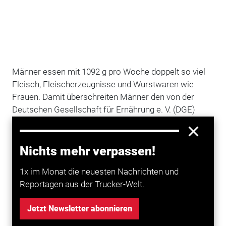
Männer essen mit 1092 g pro Woche doppelt so viel
Fleisch, Fleischerzeugnisse und Wurstwaren wie
Frauen. Damit überschreiten Männer den von der
Deutschen Gesellschaft für Ernährung e. V. (DGE)
zugrunde gelegten Orientierungswert von 300 bis 600
g pro Woche um das Zweifache, schreibt die DGE in
ihrer Pressemitteilung vom 7.1.2014 zu ihrem 12.
Nichts mehr verpassen!
Ernährungsbericht. Frauen liegen demnach mit knapp
1x im Monat die neuesten Nachrichten und
600 g Fleisch, Fleischerzeugnissen und Wurstwaren
Reportagen aus der Trucker-Welt.
pro Woche an der oberen Grenze.
Neben dem unterschiedlich hohen Fleischverzehr
Jetzt Newsletter abonnieren
würden insbesondere bei Getränken