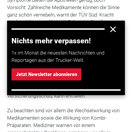
Symptome bieten die Apotheken genug, doch
Vorsicht: Zahlreiche Medikamente können die Sinne
ganz schön vernebeln, warnt der TÜV Süd. Kracht
es, dann könnte es für
LKW-Fahrer
großen Ärger
geben. Verkehrsexperte Gerhard Laub von der
TÜV Süd Life Service GmbH: "Die Rechtsprechung
Nichts mehr verpassen!
macht hier keinen Unterschied zwischen
Medikamenten und Drogen."
1x im Monat die neuesten Nachrichten und
Reportagen aus der Trucker-Welt.
Ist nachweisbar, dass ein
Unfall
unter dem Einfluss
von Medikamenten verursacht wurde, ist mit einem
Jetzt Newsletter abonnieren
Bußgeld
zu rechnen, je nach Schwere auch mit einem
Fahrverbot
und sogar mit Freiheitsstrafe. Auch der
Versicherungsschutz kann entfallen.
Zu beachten sind vor allem die Wechselwirkung von
Medikamenten sowie die Wirkung von Kombi-
Präparaten. Mediziner warnen vor einem