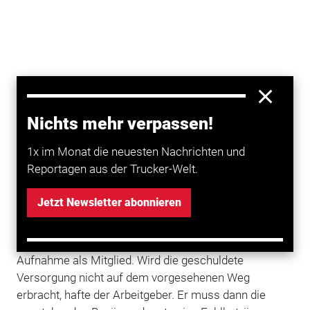
Nichts mehr verpassen!
1x im Monat die neuesten Nachrichten und
Reportagen aus der Trucker-Welt.
Das gilt auch dann, wenn eine externe
Zusatzversorgungskasse die Durchführung
Jetzt Newsletter abonnieren
übernehmen sollte - was in dem verhandelten Fall
aber teilweise nicht stattgefunden hat. Denn der
Träger verweigerte diesem Arbeitgeber zunächst die
Aufnahme als Mitglied. Wird die geschuldete
Versorgung nicht auf dem vorgesehenen Weg
erbracht, hafte der Arbeitgeber. Er muss dann die