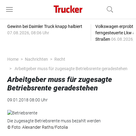
Gewinn bei Daimler Truck knapp halbiert
Volkswagen erprobt 
07.08.2026, 08:06 Uhr
ferngesteuerte Lkw a
Straßen
06.08.2026, 
Home
Nachrichten
Recht
Arbeitgeber muss für zugesagte Betriebsrente geradestehen
Arbeitgeber muss für zugesagte
Betriebsrente geradestehen
09.01.2018 08:00 Uhr
Die zugesagte Betriebsrente muss bezahlt werden
© Foto: Alexander Raths/Fotolia