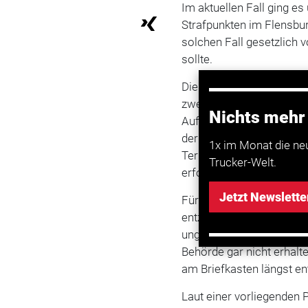
Im aktuellen Fall ging es
Strafpunkten im Flensbur
solchen Fall gesetzlich
sollte.
Die Verkehrsbehörde räum
zwei Monaten ein. Sie er
Nichts mehr
Aufbauseminar. Auch unt
der Verkehrsbehörde kei
1x im Monat die ne
Terminabsprache, sonder
Trucker-Welt.
erfolgte Voranmeldung b
Jetzt Newslette
Für das Gericht Grund g
entziehen. Zumal ihre d
unglaubwürdig erschienen
Behörde gar nicht erhalt
am Briefkasten längst en
Laut einer vorliegenden 