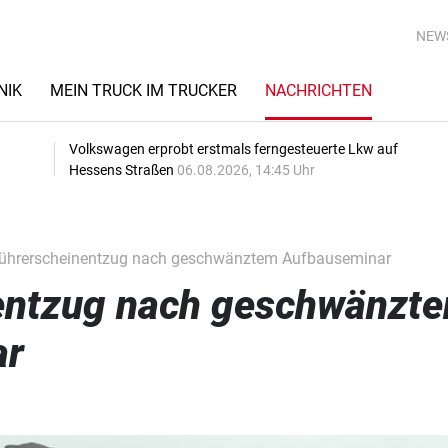
NEW
NIK
MEIN TRUCK IM TRUCKER
NACHRICHTEN
Volkswagen erprobt erstmals ferngesteuerte Lkw auf
Hessens Straßen
06.08.2026, 14:45 Uhr
ührerscheinentzug nach geschwänztem Aufbauseminar
entzug nach geschwänzt
ar