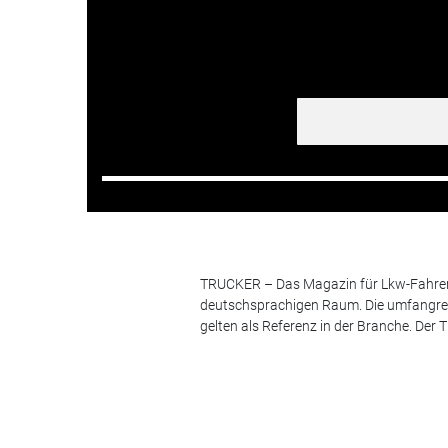
TRUCKER – Das Magazin für Lkw-Fahrer i
deutschsprachigen Raum. Die umfangrei
gelten als Referenz in der Branche. Der