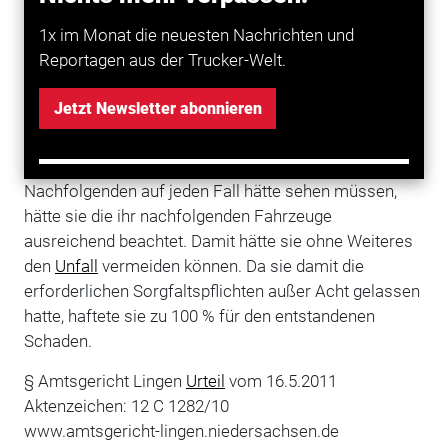
Betracht. So befand das Amtsgericht Lingen. Anhand
1x im Monat die neuesten Nachrichten und
eines Sachverständigengutachtens konnte
Reportagen aus der Trucker-Welt.
nachgewiesen werden, dass ein nachfolgendes
Fahrzeug sich zumindest bereits zwei Sekunden auf
Jetzt Newsletter abonnieren
der Gegenfahrbahn befunden haben musste, als ein
Überholer ausscherte und es zu der Kollision kam. Für
das Gericht war klar, dass die Überholende den
Nachfolgenden auf jeden Fall hätte sehen müssen,
hätte sie die ihr nachfolgenden Fahrzeuge
ausreichend beachtet. Damit hätte sie ohne Weiteres
den
Unfall
vermeiden können. Da sie damit die
erforderlichen Sorgfaltspflichten außer Acht gelassen
hatte, haftete sie zu 100 % für den entstandenen
Schaden.
§ Amtsgericht Lingen
Urteil
vom 16.5.2011
Aktenzeichen: 12 C 1282/10
www.amtsgericht-lingen.niedersachsen.de