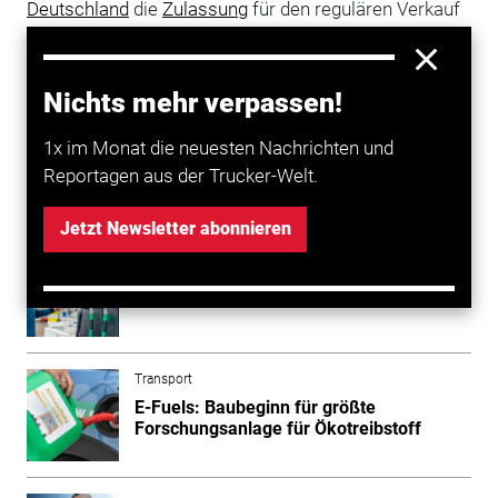
Deutschland
die
Zulassung
für den regulären Verkauf
paraffinischer Dieselkraftstoffe nach EN 15940, zum
Beispiel HVO, als Dieselersatz erfolgen. In anderen
EU-Ländern seien diese Kraftstoffe bereits erhältlich,
Nichts mehr verpassen!
so der ADAC. (tb/dpa)
1x im Monat die neuesten Nachrichten und
Reportagen aus der Trucker-Welt.
Mehr zum Thema entdecken
Jetzt Newsletter abonnieren
Transport
Kraftstoffpreise sind 2025 gesunken
Transport
E-Fuels: Baubeginn für größte
Forschungsanlage für Ökotreibstoff