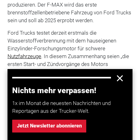
produzieren. Der F-MAX wird das erste
brennstoffzellenbetriebene Fahrzeug von Ford Trucks
sein und soll ab 2025 erprobt werden.
Ford Trucks testet derzeit erstmals die
Wasserstoffverbrennung mit dem hauseigenen
Einzylinder-Forschungsmotor für schwere
Nutzfahrzeuge
. In diesem Zusammenhang seien „die
ersten Start- und Zündvorgänge des Motors
erfolgreich durchgeführt“ worden. Man wolle auch
weiterhin an der Entwicklung von Motoren für
emissionsfreie Fahrzeuge arbeiten, teilte das
Nichts mehr verpassen!
Unternehmen
mit.
1x im Monat die neuesten Nachrichten und
Reportagen aus der Trucker-Welt.
Mehr zum Thema entdecken
Jetzt Newsletter abonnieren
Transport