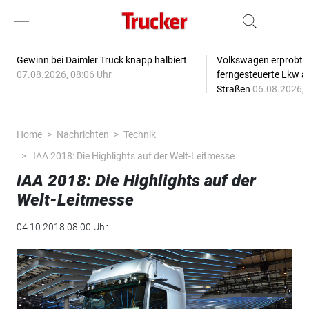
Gewinn bei Daimler Truck knapp halbiert
Volkswagen erprobt 
07.08.2026, 08:06 Uhr
ferngesteuerte Lkw a
Straßen
06.08.2026, 
Home
Nachrichten
Technik
IAA 2018: Die Highlights auf der Welt-Leitmesse
IAA 2018: Die Highlights auf der
Welt-Leitmesse
04.10.2018 08:00 Uhr