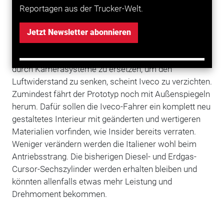
Reportagen aus der Trucker-Welt.
wohl festhalten, allerdings dürfte die Optik durch ein
neues, wahrscheinlich aerodynamischeres
Jetzt Newsletter abonnieren
Kunststoffkleid grundlegend verändert werden.
Darauf, die Hauptspiegel künftig nach Daimler-Vorbild
durch Kamerasysteme zu ersetzen, um den
Luftwiderstand zu senken, scheint Iveco zu verzichten.
Zumindest fährt der Prototyp noch mit Außenspiegeln
herum. Dafür sollen die Iveco-Fahrer ein komplett neu
gestaltetes Interieur mit geänderten und wertigeren
Materialien vorfinden, wie Insider bereits verraten.
Weniger verändern werden die Italiener wohl beim
Antriebsstrang. Die bisherigen Diesel- und Erdgas-
Cursor-Sechszylinder werden erhalten bleiben und
könnten allenfalls etwas mehr Leistung und
Drehmoment bekommen.