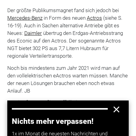
Der größte Publikumsmagnet fand sich jedoch bei
Mercedes-Benz
in Form des neuen
Actros
(siehe S.
16-19). Auch in Sachen alternative Antriebe gibt es
Neues:
Daimler
übertrug den Erdgas-Antriebsstrang
des Econic auf den Actros. Der sogenannte Actros
NGT bietet 302 PS aus 7,7 Litern Hubraum für
regionale Verteilertransporte.
Noch bis mindestens zum Jahr 2021 wird man auf
den vollelektrischen eActros warten müssen. Manche
der neuen Lösungen brauchen eben noch etwas
Anlauf. JB
Erwischt: Stralis-Erlkönig
Pünktlich zu Messebeginn fuhr unserem Erlkönig-
Nichts mehr verpassen!
Jäger in Spanien ein Prototyp des neuen Iveco Stralis
vor die Linse. Gut erkennbar auch trotz der Tarnung:
1x im Monat die neuesten Nachrichten und
An ihrer bisherigen Grundkabine werden die Italiener