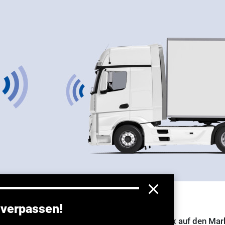
dem Truck
 verpassen!
at eine neue Version seiner Fahrer-App TX-Flex auf den Mar