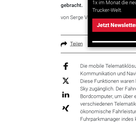
1x im Monat die ne
gebracht.
Trucker-Welt.
von Serge Voigt
Jetzt Newslette
Teilen
Die mobile Telematiklösu
Kommunikation und Navig
Diese Funktionen waren 
Sky zugänglich. Der Fahr
Bordcomputer, um über e
verschiedenen Telematikd
ökonomische Fahrleistu
Fuhrparkmanager indes k