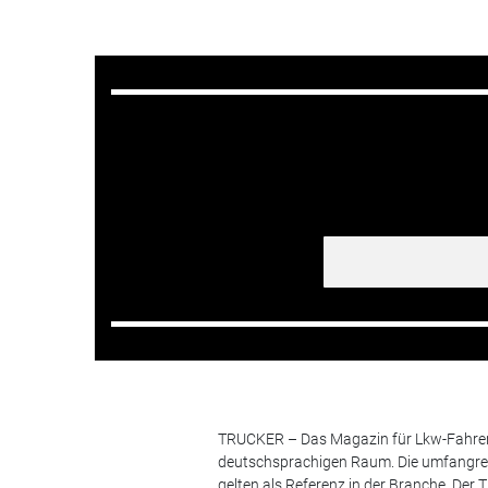
TRUCKER – Das Magazin für Lkw-Fahrer i
deutschsprachigen Raum. Die umfangrei
gelten als Referenz in der Branche. Der