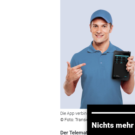
Die App verbindet das Smartphone mit 
© Foto: Transics
Nichts mehr
Der Telematikanbieter Transics h