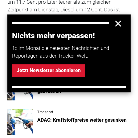
um 11,7 Cent pro Liter teurer als zum gleichen
Zeitpunkt am Dienstag, Diesel um 12 Cent. Das ist
sogar etwas weniger als am Vormittag. Wegen der
zuletzt abweichenden Preismuster seien die
Vergleiche allerdings weniger aussagekräftig als
Nichts mehr verpassen!
sonst.
1x im Monat die neuesten Nachrichten und
Reportagen aus der Trucker-Welt.
Mehr zum Thema entdecken
Jetzt Newsletter abonnieren
Transport
Kraftstoffpreise: Aufwärtstrend vorerst
gebrochen
Transport
ADAC: Kraftstoffpreise weiter gesunken