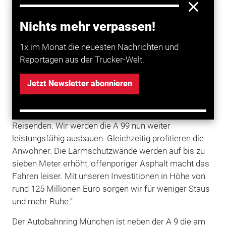
Anschluss[1]stellen Aschheim/Ismaning und
Nichts mehr verpassen!
Kirchheim bei
München
ausbauen. Acht Streifen
sollen für weniger Staus und mehr sorgen. Am
1x im Monat die neuesten Nachrichten und
Montag, 23. August, fand der Spatenstich durch
Reportagen aus der Trucker-Welt.
Scheuer statt: „Die A 99 hat überragende Bedeutung
für den Großraum München. Ob von Nord nach Süd
Jetzt Newsletter abonnieren
oder Ost nach West – sie führt den Verkehr sicher um
die Landeshauptstadt. Das sehen wir gerade jetzt in
den Ferienzeiten, mit einer enormen Zahl an
Reisenden. Wir werden die A 99 nun weiter
leistungsfähig ausbauen. Gleichzeitig profitieren die
Anwohner. Die Lärmschutzwände werden auf bis zu
sieben Meter erhöht, offenporiger Asphalt macht das
Fahren leiser. Mit unseren Investitionen in Höhe von
rund 125 Millionen Euro sorgen wir für weniger Staus
und mehr Ruhe.“
Der Autobahnring München ist neben der A 9 die am