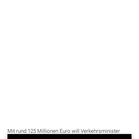
Mit rund 125 Millionen Euro will Verkehrsminister
Andreas Scheuer
die
Autobahn
99 zwischen den