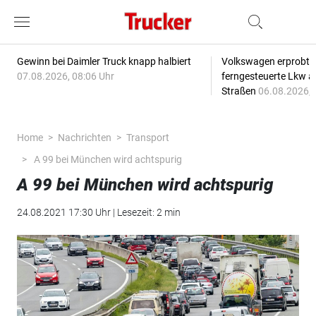
Gewinn bei Daimler Truck knapp halbiert
Volkswagen erprobt 
07.08.2026, 08:06 Uhr
ferngesteuerte Lkw a
Straßen
06.08.2026, 
Home
Nachrichten
Transport
A 99 bei München wird achtspurig
A 99 bei München wird achtspurig
24.08.2021 17:30 Uhr | Lesezeit: 2 min