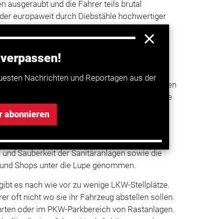
 ausgeraubt und die Fahrer teils brutal
 der europaweit durch Diebstähle hochwertiger
 sich derzeit auf mehr als acht Milliarden Euro.
ADAC Anlagen wie die europäischen Testsieger
 verpassen!
ruckstop nahe Dover in England und Autoparco
chen Gardasee betrachtet werden. Sie verfügen
uesten Nachrichten und Reportagen aus der
videoüberwachte Stellplätze. Ein- und Ausfahrten
rt. Dazu kommen zahlreiche Dienstleitungen, wie
hops für Ersatzteile.
r abonnieren
rte sich auf die Kategorien Sicherheit und
erheitseinrichtungen wurden beim Service unter
 und Sauberkeit der Sanitäranlagen sowie die
s und Shops unter die Lupe genommen.
ibt es nach wie vor zu wenige LKW-Stellplätze.
 oft nicht wo sie ihr Fahrzeug abstellen sollen.
ahrten oder im PKW-Parkbereich von Rastanlagen.