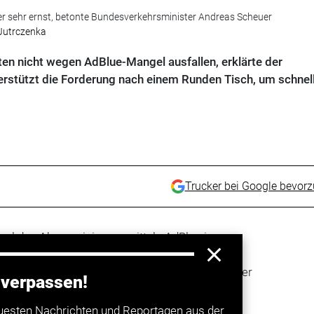
r sehr ernst, betonte Bundesverkehrsminister Andreas Scheuer
 Jutrczenka
ten nicht wegen AdBlue-Mangel ausfallen, erklärte der
rstützt die Forderung nach einem Runden Tisch, um schnel
Trucker bei Google bevor
gel des Abgasreinigungsmittels AdBlue im
iert
Bundesverkehrsminister
Andreas Scheuer
age genau im Blick und nehmen die Warnungen der
 verpassen!
agte Scheuer dem „Handelsblatt“. „Oberstes Ziel
ferketten weiter am Laufen zu halten.“ Er
uesten Nachrichten und Reportagen aus der