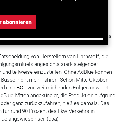
ag der Branche nach einem Runden Tisch im
um schnell Abhilfe zu schaffen, sagte der
er. „Die internationalen Transportketten sind
r abonnieren
 sehr angespannt. Dass Teile des
 einen Rohstoffmangel ausfallen, können wir uns
 Entscheidung von Herstellern von Harnstoff, die
nigungsmittels angesichts stark steigender
 und teilweise einzustellen. Ohne AdBlue können
Busse nicht mehr fahren. Schon Mitte Oktober
verband
BGL
vor weitreichenden Folgen gewarnt.
dBlue hätten angekündigt, die Produktion aufgrund
ls oder ganz zurückzufahren, hieß es damals. Das
 für rund 90 Prozent des Lkw-Verkehrs in
Blue angewiesen sei. (dpa)