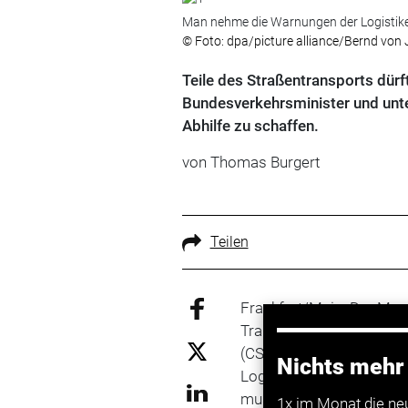
Man nehme die Warnungen der Logistike
© Foto: dpa/picture alliance/Bernd von
Teile des Straßentransports dürf
Bundesverkehrsminister und unte
Abhilfe zu schaffen.
von Thomas Burgert
Teilen
Frankfurt/Main. Der Man
Transportgewerbe alarm
(CSU). „Wir haben die L
Nichts mehr
Logistiker sehr ernst“, s
muss es sein, unsere Lie
1x im Monat die ne