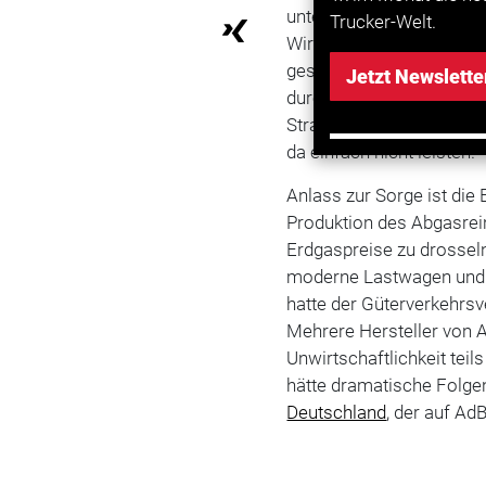
unterstütze den Vorschl
Trucker-Welt.
Wirtschaftsministerium, 
geschäftsführende Minist
Jetzt Newslette
durch
Corona
immer noch
Straßentransports durch
da einfach nicht leisten.“
Anlass zur Sorge ist die
Produktion des Abgasrei
Erdgaspreise zu drosseln
moderne Lastwagen und 
hatte der Güterverkehrs
Mehrere Hersteller von A
Unwirtschaftlichkeit tei
hätte dramatische Folgen
Deutschland
, der auf Ad