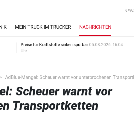
NEW
NIK
MEIN TRUCK IM TRUCKER
NACHRICHTEN
Preise für Kraftstoffe sinken spürbar
05.08.2026, 16:04
Uhr
AdBlue-Mangel: Scheuer warnt vor unterbrochenen Transport
l: Scheuer warnt vor
en Transportketten