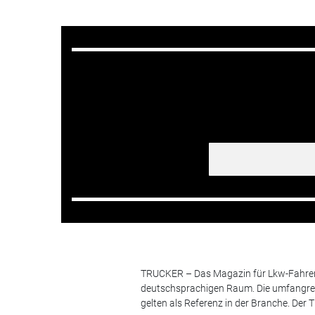
TRUCKER – Das Magazin für Lkw-Fahrer i
deutschsprachigen Raum. Die umfangrei
gelten als Referenz in der Branche. Der