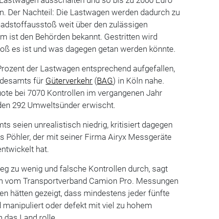
en. Der Nachteil: Die Lastwagen werden dadurch zu
adstoffausstoß weit über den zulässigen
m ist den Behörden bekannt. Gestritten wird
groß es ist und was dagegen getan werden könnte.
 Prozent der Lastwagen entsprechend aufgefallen,
ndesamts für
Güterverkehr
(
BAG
) in Köln nahe.
Quote bei 7070 Kontrollen im vergangenen Jahr
en 292 Umweltsünder erwischt.
s seien unrealistisch niedrig, kritisiert dagegen
 Pöhler, der mit seiner Firma Airyx Messgeräte
ntwickelt hat.
g zu wenig und falsche Kontrollen durch, sagt
h vom Transportverband Camion Pro. Messungen
nen hätten gezeigt, dass mindestens jeder fünfte
manipuliert oder defekt mit viel zu hohem
 das Land rolle.