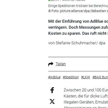
Einige Speditionen tricksen bei Berech
© Foto: picture alliance/dpa/Sebastian 
Mit der Einführung von AdBlue so
verringern. Doch Messungen zufol
Kosten zu sparen. Das ruft nicht
von Stefanie Schuhmacher/ dpa
Teilen
#Adblue
#Spedition
#LKW
#BAG Bun
Zwischen 20 und 100 Eur
Kästen, die für dicke Lu
illegalen Geräten, Emula
Abgasreinigung an ihren