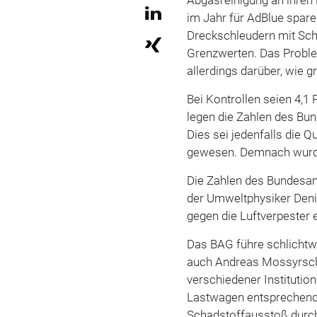
im Jahr für AdBlue spar
Dreckschleudern mit Sch
Grenzwerten. Das Proble
allerdings darüber, wie 
Bei Kontrollen seien 4,1
legen die Zahlen des Bu
Dies sei jedenfalls die 
gewesen. Demnach wurd
Die Zahlen des Bundesamt
der Umweltphysiker Denis
gegen die Luftverpester e
Das BAG führe schlichtwe
auch Andreas Mossyrsc
verschiedener Institutio
Lastwagen entsprechend 
Schadstoffausstoß durch