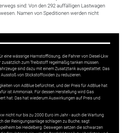
rwegs sind: Von den 292 auffälligen Lastwagen
ewesen. Namen von Speditionen werden nicht
r eine wässrige Harnstofflösung, die Fahrer von Diesel-Lkw
 zusätzlich zum Treibstoff regelmäßig tanken müssen.
ahrzeuge sind dazu mit einem Zusatztank ausgestattet. Das
n Ausstoß von Stickstoffoxiden zu reduzieren.
gkeiten von AdBlue befürchtet, und der Preis für AdBlue hat
dafür ist Ammoniak. Für dessen Herstellung wird Gas
euert hat. Das hat wiederum Auswirkungen auf Preis und
Lkw nicht nur bis zu 2000 Euro im Jahr - auch die Wartung
ch der Reinigungsanlage schlagen zu Buche, sagt
ppelheim bei Heidelberg. Deswegen setzen die schwarzen