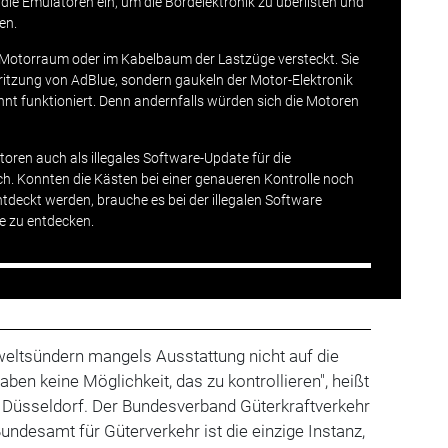
die Emulatoren ein, um die Bordelektronik zu überlisten und
en.
 Motorraum oder im Kabelbaum der Lastzüge versteckt. Sie
pritzung von AdBlue, sondern gaukeln der Motor-Elektronik
hnt funktioniert. Denn andernfalls würden sich die Motoren
.
toren auch als illegales Software-Update für die
ch. Konnten die Kästen bei einer genaueren Kontrolle noch
deckt werden, brauche es bei der illegalen Software
ie zu entdecken.
weltsündern mangels Ausstattung nicht auf die
ben keine Möglichkeit, das zu kontrollieren", heißt
in Düsseldorf. Der Bundesverband Güterkraftverkehr
 Bundesamt für Güterverkehr ist die einzige Instanz,