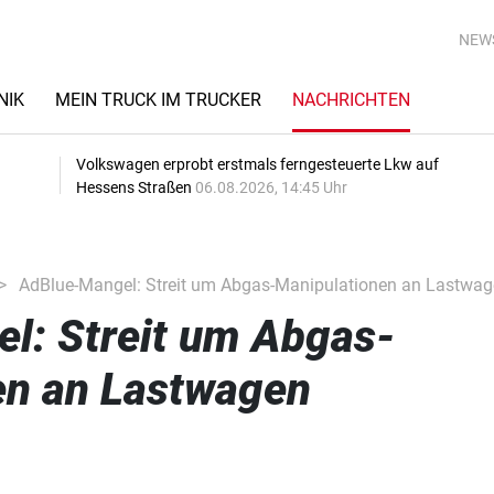
NEW
NIK
MEIN TRUCK IM TRUCKER
NACHRICHTEN
Volkswagen erprobt erstmals ferngesteuerte Lkw auf
Hessens Straßen
06.08.2026, 14:45 Uhr
AdBlue-Mangel: Streit um Abgas-Manipulationen an Lastwag
l: Streit um Abgas-
en an Lastwagen