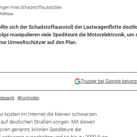
nungen ihres Schadstoffausstoßes
Willnow
llte sich der Schadstoffausstoß der Lastwagenflotte deutli
ge manipulieren viele Spediteure die Motorelektronik, um s
 nur Umweltschützer auf den Plan.
Trucker bei Google bevor
desamt
#Kontrollen
o kosten im Internet die kleinen schwarzen
ft auf deutschen Straßen sorgen. Mit diesen
toren genannt, können Spediteure die
 Lastwagen ausschalten und so bis zu 2000 Euro