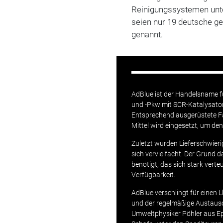
Reinigungssystemen unte
seien nur 19 deutsche g
genannt.
AdBlue ist der Handelsname fü
und -Pkw mit SCR-Katalysator
Entsprechend ausgerüstete F
Mittel wird eingesetzt, um de
Zuletzt wurden Lieferschwieri
sich vervielfacht. Der Grund 
benötigt, das sich stark vert
Verfügbarkeit.
AdBlue verschlingt für einen 
und der regelmäßige Austaus
Umweltphysiker Pöhler aus E