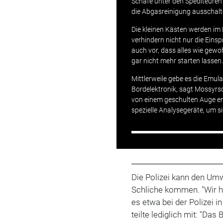
Schafe unter den Spediteuren 
die Abgasreinigung ausschalt
Die kleinen Kästen werden im
verhindern nicht nur die Eins
auch vor, dass alles wie gewo
gar nicht mehr starten lassen
Mittlerweile gebe es die Emula
Bordelektronik, sagt Mossyrs
von einem geschulten Auge ent
spezielle Analysegeräte, um s
Die Polizei kann den Um
Schliche kommen. "Wir ha
es etwa bei der Polizei 
teilte lediglich mit: "Das