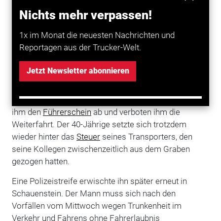
Schauenstein. Gleich zwei Mal an einem Tag hat die
Nichts mehr verpassen!
Polizei einen betrunkenen Paketfahrer aus dem
Verkehr gezogen. Zunächst kontrollierten die Beamten
1x im Monat die neuesten Nachrichten und
den 40-Jährigen, nachdem er mit seinem
Reportagen aus der Trucker-Welt.
Kleintransporter in einen Graben in Schauenstein
(Landkreis Hof) gefahren war. Der Mann hatte sich
Jetzt Newsletter abonnieren
wohl von seinem Navigationsgerät ablenken lassen,
wie die Polizei am Donnerstag mitteilte. Ein
Alkoholtest ergab 1,74 Promille. Die Beamten nahmen
ihm den
Führerschein
ab und verboten ihm die
Weiterfahrt. Der 40-Jährige setzte sich trotzdem
wieder hinter das
Steuer
seines Transporters, den
seine Kollegen zwischenzeitlich aus dem Graben
gezogen hatten.
Eine Polizeistreife erwischte ihn später erneut in
Schauenstein. Der Mann muss sich nach den
Vorfällen vom Mittwoch wegen Trunkenheit im
Verkehr und Fahrens ohne Fahrerlaubnis