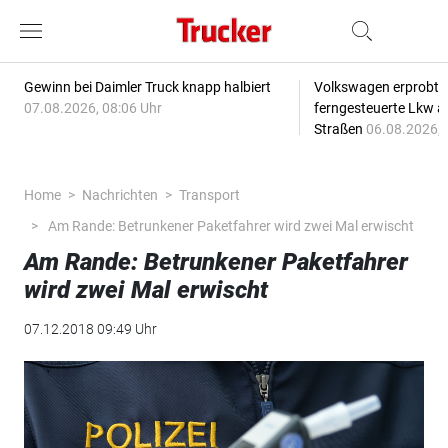
Gewinn bei Daimler Truck knapp halbiert
Volkswagen erprobt 
07.08.2026, 08:06 Uhr
ferngesteuerte Lkw a
Straßen
06.08.2026, 
Home
Nachrichten
Transport
Am Rande: Betrunkener Paketfahrer wird zwei Mal erwischt
Am Rande: Betrunkener Paketfahrer
wird zwei Mal erwischt
07.12.2018 09:49 Uhr