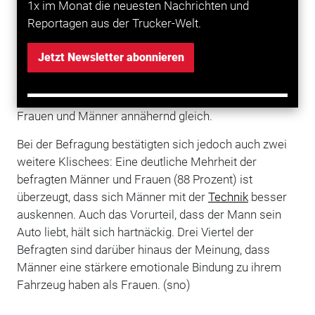
1x im Monat die neuesten Nachrichten und
beim Fahren ungeduldiger sind. Gerade einmal drei
Reportagen aus der Trucker-Welt.
Prozent sind hingegen der Ansicht, dass Männer im
Straßenverkehr rücksichtsvoller sind als Frauen. Eine
Jetzt Newsletter abonnieren
große Mehrheit von 71 Prozent hingegen meint, dass
sich die Frauen rücksichtsvoller im Straßenverkehr
verhalten. Zu all diesen Aspekten äußerten sich
Frauen und Männer annähernd gleich.
Bei der Befragung bestätigten sich jedoch auch zwei
weitere Klischees: Eine deutliche Mehrheit der
befragten Männer und Frauen (88 Prozent) ist
überzeugt, dass sich Männer mit der
Technik
besser
auskennen. Auch das Vorurteil, dass der Mann sein
Auto liebt, hält sich hartnäckig. Drei Viertel der
Befragten sind darüber hinaus der Meinung, dass
Männer eine stärkere emotionale Bindung zu ihrem
Fahrzeug haben als Frauen. (sno)