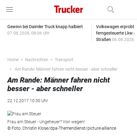
Gewinn bei Daimler Truck knapp halbiert
Volkswagen erprobt 
07.08.2026, 08:06 Uhr
ferngesteuerte Lkw a
Straßen
06.08.2026, 
Home
Nachrichten
Transport
Am Rande: Männer fahren nicht besser - aber schneller
Am Rande: Männer fahren nicht
besser - aber schneller
22.12.2017 10:30 Uhr
Frau am Steuer - Ungeheuer? Von wegen!
© Foto: Christin Klose/dpa-Themendienst/picture-alliance