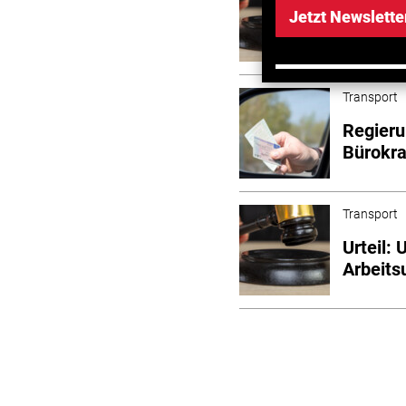
Verände
Jetzt Newslette
in Konz
Transport
Regieru
Bürokr
Transport
Urteil:
Arbeitsu