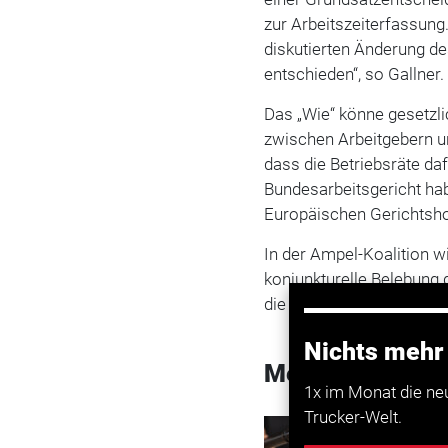
zur Arbeitszeiterfassung
diskutierten Änderung d
entschieden“, so Gallner.
Das „Wie“ könne gesetzl
zwischen Arbeitgebern u
dass die Betriebsräte daf
Bundesarbeitsgericht ha
Europäischen Gerichtsho
In der Ampel-Koalition w
konjunkturelle Belebung 
die Arbeitszeit diskutiert.
Nichts mehr
Mehr zum Them
1x im Monat die ne
Trucker-Welt.
Transport