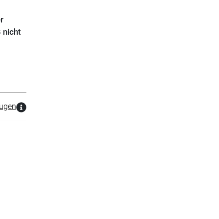
r
 nicht
zugen