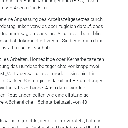
sidentin des Bundesarbeitsgerichts (
BAG
), Inken
resse-Agentur“ in Erfurt.
r eine Anpassung des Arbeitszeitgesetzes durch
destag. Inken verwies aber zugleich darauf, dass
itnehmer sagten, dass ihre Arbeitszeit betrieblich
n selbst dokumentiert werde. Sie berief sich dabei
stalt für Arbeitsschutz.
iles Arbeiten, Homeoffice oder Kernarbeitszeiten
idung des Bundesarbeitsgerichts vor knapp zwei
kt.„Vertrauensarbeitszeitmodelle sind nicht in
gte Gallner. Sie reagierte damit auf Befürchtungen
d Wirtschaftsverbände. Auch dafür würden
chen Regelungen gelten wie eine elfstündige
ne wöchentliche Höchstarbeitszeit von 48
esarbeitsgerichts, dem Gallner vorsteht, hatte in
ung erklärt, in Deutschland bestehe eine Pflicht