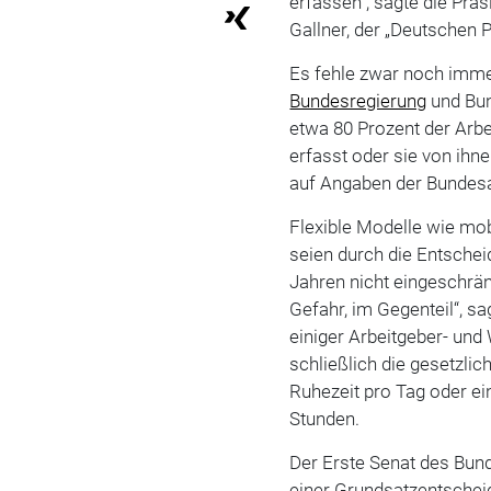
erfassen“, sagte die Prä
Gallner, der „Deutschen P
Es fehle zwar noch imme
Bundesregierung
und Bun
etwa 80 Prozent der Arbe
erfasst oder sie von ihne
auf Angaben der Bundesan
Flexible Modelle wie mob
seien durch die Entsche
Jahren nicht eingeschrän
Gefahr, im Gegenteil“, sa
einiger Arbeitgeber- un
schließlich die gesetzli
Ruhezeit pro Tag oder ei
Stunden.
Der Erste Senat des Bund
einer Grundsatzentscheid