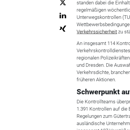
standen dabei die Einha
regelmäßigen wöchentli
Unterwegskontrollen (TUK
Wettbewerbsbedingungen 
Verkehrssicherheit
zu st
An insgesamt 114 Kontro
Verkehrskontrolldienstes
regionalen Polizeikräft
und Dresden. Die Auswahl
Verkehrsdichte, branche
früheren Aktionen.
Schwerpunkt au
Die Kontrollteams überp
1.391 Kontrollen auf die
Regelungen zum Gütertra
ausländische Unternehm