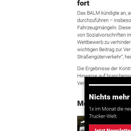
fort
Das BALM kündigte an, a
durchzuführen – insbeso
Fahrzeugmängeln. Diese 
von Sozialvorschriften i
Wettbewerb zu verhindern.
wichtigen Beitrag zur Ve
Straßengüterverkehr“, he
Die Ergebnisse der Kontro
Hinweise auf branchensp
Verbesserungsbedarf bei
Nichts mehr
Mehr zum Them
1x im Monat die ne
Trucker-Welt.
Transport
Bundesw
Jetzt Newslette