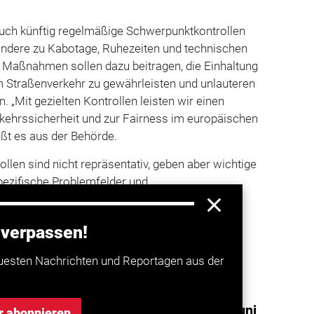
uch künftig regelmäßige Schwerpunktkontrollen
ndere zu Kabotage, Ruhezeiten und technischen
Maßnahmen sollen dazu beitragen, die Einhaltung
m Straßenverkehr zu gewährleisten und unlauteren
 „Mit gezielten Kontrollen leisten wir einen
rkehrssicherheit und zur Fairness im europäischen
ißt es aus der Behörde.
llen sind nicht repräsentativ, geben aber wichtige
ezifische Problemfelder und
 der Umsetzung gesetzlicher Vorgaben.
 verpassen!
a entdecken
uesten Nachrichten und Reportagen aus der
eite Kontrollaktionen des BALM im Juni
r abonnieren