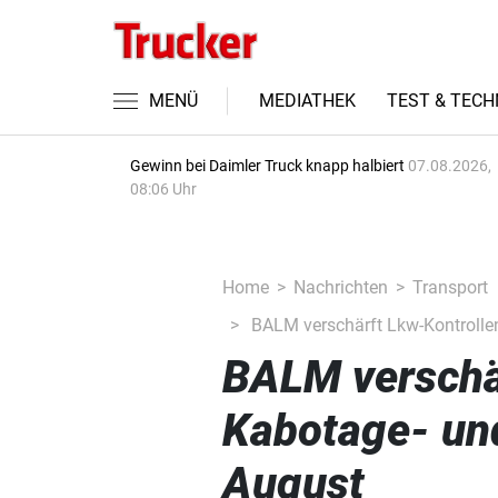
MENÜ
MEDIATHEK
TEST & TECH
Gewinn bei Daimler Truck knapp halbiert
07.08.2026,
08:06 Uhr
Home
Nachrichten
Transport
BALM verschärft Lkw-Kontrolle
BALM verschär
Kabotage- un
August