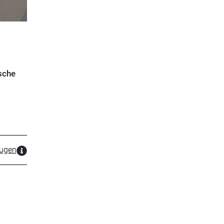
sche
zugen