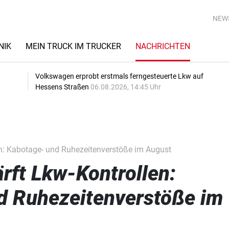
NEW
NIK
MEIN TRUCK IM TRUCKER
NACHRICHTEN
Volkswagen erprobt erstmals ferngesteuerte Lkw auf
Hessens Straßen
06.08.2026, 14:45 Uhr
n: Kabotage- und Ruhezeitenverstöße im August
ft Lkw-Kontrollen:
d Ruhezeitenverstöße im