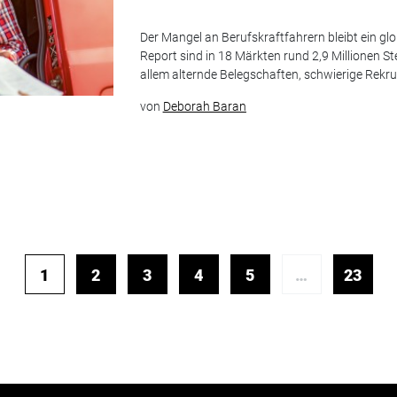
Der Mangel an Berufskraftfahrern bleibt ein gl
Report sind in 18 Märkten rund 2,9 Millionen St
allem alternde Belegschaften, schwierige Rekru
von
Deborah Baran
1
2
3
4
5
…
23