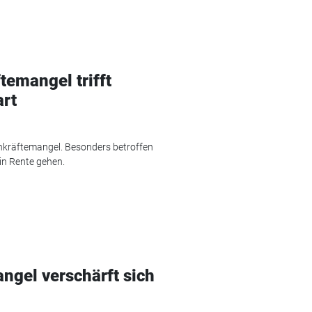
temangel trifft
art
hkräftemangel. Besonders betroffen
 in Rente gehen.
ngel verschärft sich