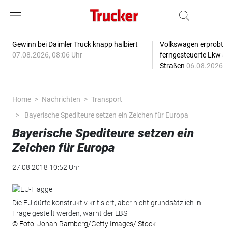
Gewinn bei Daimler Truck knapp halbiert
Volkswagen erprobt 
07.08.2026, 08:06 Uhr
ferngesteuerte Lkw a
Straßen
06.08.2026, 
Home
Nachrichten
Transport
Bayerische Spediteure setzen ein Zeichen für Europa
Bayerische Spediteure setzen ein
Zeichen für Europa
27.08.2018 10:52 Uhr
Die EU dürfe konstruktiv kritisiert, aber nicht grundsätzlich in
Frage gestellt werden, warnt der LBS
© Foto: Johan Ramberg/Getty Images/iStock