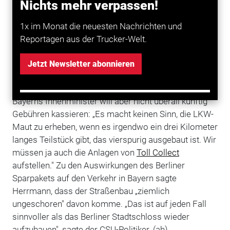
Nichts mehr verpassen!
Donauwörth und die B17 von Augsburg nach
Landsberg am Lech" - das ist ein Teil der stark
1x im Monat die neuesten Nachrichten und
befahrenen und wenig romantischen Urlaubsroute
Reportagen aus der Trucker-Welt.
„Romantische Straße". „In der Oberpfalz haben wir bei
Cham die Bundesstraße B 85. Am Münchner
Jetzt Newsletter abonnieren
Autobahnring ist das letzte Teilstück nach München-
Giesing eine Bundesstraße", so Herrmann weiter.
Bayerns Innenminister will aber nicht überall künftig
Gebühren kassieren: „Es macht keinen Sinn, die LKW-
Maut zu erheben, wenn es irgendwo ein drei Kilometer
langes Teilstück gibt, das vierspurig ausgebaut ist. Wir
müssen ja auch die Anlagen von
Toll Collect
aufstellen." Zu den Auswirkungen des Berliner
Sparpakets auf den Verkehr in Bayern sagte
Herrmann, dass der Straßenbau „ziemlich
ungeschoren" davon komme. „Das ist auf jeden Fall
sinnvoller als das Berliner Stadtschloss wieder
aufzubauen", sagte der CSU-Politiker. (ah)