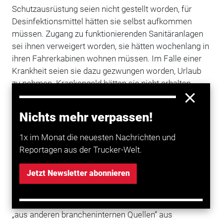
Schutzausrüstung seien nicht gestellt worden, für
Desinfektionsmittel hätten sie selbst aufkommen
müssen. Zugang zu funktionierenden Sanitäranlagen
sei ihnen verweigert worden, sie hätten wochenlang in
ihren Fahrerkabinen wohnen müssen. Im Falle einer
Krankheit seien sie dazu gezwungen worden, Urlaub
zu nehmen. Krankengeld hätten sie nicht erhalten.
Diese und weitere Praktiken seien unhaltbar, so das
Fazit des Berichts. Die
Politik
müsse dringend dafür
Nichts mehr verpassen!
sorgen, dass diese Zustände beendet würden. Das sei
nicht nur im Interesse der betroffenen Fahrer selbst,
1x im Monat die neuesten Nachrichten und
sondern auch der Unternehmen, die sich an die
Reportagen aus der Trucker-Welt.
geltenden Vorschriften halten.
Jetzt Newsletter abonnieren
Der Bericht stützt sich bei seinen Angaben auf die
Aussagen, Dokumente und Daten von betroffenen
Lkw-Fahrern. Ergänzt wurden diese Informationen
„aus anderen brancheninternen Quellen“ aus