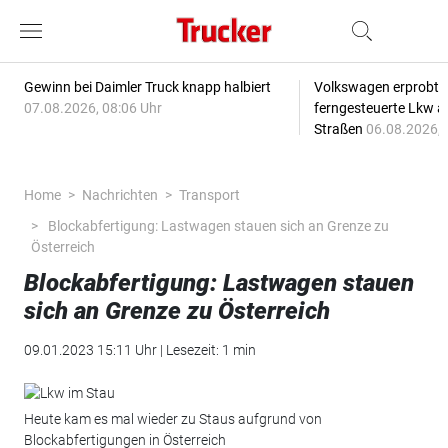
Gewinn bei Daimler Truck knapp halbiert
Volkswagen erprobt 
07.08.2026, 08:06 Uhr
ferngesteuerte Lkw a
Straßen
06.08.2026, 
Home
Nachrichten
Transport
Blockabfertigung: Lastwagen stauen sich an Grenze zu
Österreich
Blockabfertigung: Lastwagen stauen
sich an Grenze zu Österreich
09.01.2023 15:11 Uhr | Lesezeit: 1 min
Heute kam es mal wieder zu Staus aufgrund von
Blockabfertigungen in Österreich