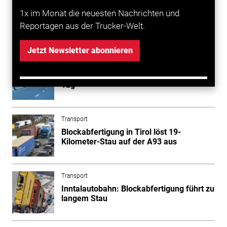
aufgrund verbotswidrigen Überholens geahndet.
1x im Monat die neuesten Nachrichten und
Reportagen aus der Trucker-Welt.
Mehr zum Thema entdecken
Jetzt Newsletter abonnieren
Transport
Tirol: Zweimal Blockabfertigung an einem
Tag
Transport
Blockabfertigung in Tirol löst 19-
Kilometer-Stau auf der A93 aus
Transport
Inntalautobahn: Blockabfertigung führt zu
langem Stau