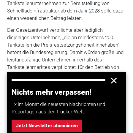
Tankstellenunternehmen zur Bereitstellung von
Schnellladeinfrastruktur ab dem Jahr 2028 solle dazu
einen wesentlichen Beitrag leisten.
Der Gesetzentwurf verpflichte aber lediglich
diejenigen Unternehmen, „die an mindestens 200
Tankstellen die Preisfestsetzungshoheit innehaben“,
betont die Bundesregierung. Damit würden große und
leistungsfähige Unternehmen innerhalb des
Tankstellenmarktes verpflichtet, für den Betrieb von
Schnellladeinfrastruktur zu sorgen. Darüber hinaus
enthielten die gesetzlichen Vorschriften
„umfangreiche Flexibilisierungsmechanismen und
Nichts mehr verpassen!
eine Härtefallregelung“.
1x im Monat die neuesten Nachrichten und
Reportagen aus der Trucker-Welt.
Mehr zum Thema entdecken
Jetzt Newsletter abonnieren
Transport