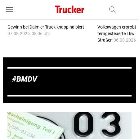
Gewinn bei Daimler Truck knapp halbiert
Volkswagen erprobt 
07.08.2026, 08:06 Uhr
ferngesteuerte Lkw a
Straßen
06.08.2026, 
BMDV