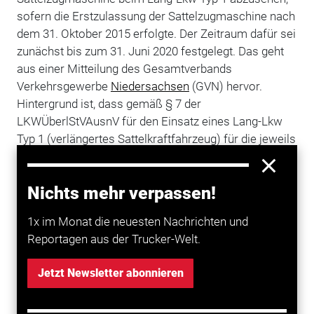
sofern die Erstzulassung der Sattelzugmaschine nach
dem 31. Oktober 2015 erfolgte. Der Zeitraum dafür sei
zunächst bis zum 31. Juni 2020 festgelegt. Das geht
aus einer Mitteilung des Gesamtverbands
Verkehrsgewerbe
Niedersachsen
(GVN) hervor.
Hintergrund ist, dass gemäß § 7 der
LKWÜberlStVAusnV für den Einsatz eines Lang-Lkw
Typ 1 (verlängertes Sattelkraftfahrzeug) für die jeweils
eingesetzte Fahrzeugkombination ein
Übereinstimmungsnachweis für die Kombination als
Nichts mehr verpassen!
Ganzes oder getrennt jeweils für die eingesetzte
Sattelzugmaschine und den Sattelanhänger
1x im Monat die neuesten Nachrichten und
erforderlich ist. Aufgrund der veränderten
Reportagen aus der Trucker-Welt.
Gesamtsituation durch
Corona
hatte sich der
Bundesverband Güterkraftverkehr,
Logistik
und
Jetzt Newsletter abonnieren
Entsorgung (
BGL
) deshalb an das
Bundesverkehrsministerium gewandt und um eine
Flexibilisierung für den Einsatz von Lang-Lkw Typ 1