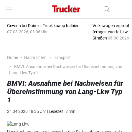
Gewinn bei Daimler Truck knapp halbiert
Volkswagen erprobt 
07.08.2026, 08:06 Uhr
ferngesteuerte Lkw a
Straßen
06.08.2026, 
Home
Nachrichten
Transport
BMVI: Ausnahme bei Nachweisen für Übereinstimmung von
Lang-Lkw Typ 1
BMVI: Ausnahme bei Nachweisen für
Übereinstimmung von Lang-Lkw Typ
1
24.04.2020 18:35 Uhr | Lesezeit: 3 min
Übereinstimmungsnachweise für den Sattelanhänger sind trotz