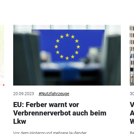
20.09.2023
#Nutzfahrzeuge
30
EU: Ferber warnt vor
V
Verbrennerverbot auch beim
A
Lkw
W
Vor dem Hintergrund mehrere laufender
Be