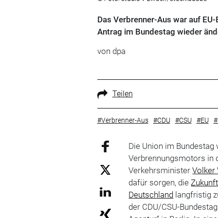
Das Verbrenner-Aus war auf EU-E
Antrag im Bundestag wieder ändern
von
dpa
Teilen
#Verbrenner-Aus
#CDU
#CSU
#EU
#
Die Union im Bundestag 
Verbrennungsmotors in 
Verkehrsminister
Volker
dafür sorgen, die
Zukunf
Deutschland
langfristig 
der CDU/CSU-Bundestagsf