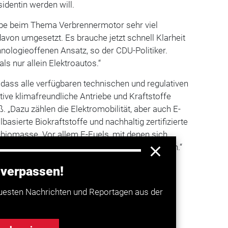
dentin werden will.
abe beim Thema Verbrennermotor sehr viel
avon umgesetzt. Es brauche jetzt schnell Klarheit
hnologieoffenen Ansatz, so der CDU-Politiker.
ls nur allein Elektroautos.“
, dass alle verfügbaren technischen und regulativen
tive klimafreundliche Antriebe und Kraftstoffe
. „Dazu zählen die Elektromobilität, aber auch E-
lbasierte Biokraftstoffe und nachhaltig zertifizierte
ubiomasse. Vor allem E-Fuels, mit denen sich
reiben lassen, können sehr viel CO2-einsparen.“
 verpassen!
a entdecken
uesten Nachrichten und Reportagen aus der