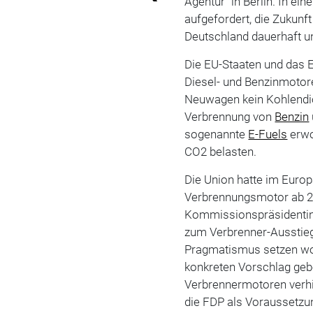
Agentur“ in Berlin. In ei
aufgefordert, die Zukunf
Deutschland dauerhaft u
Die EU-Staaten und das 
Diesel- und Benzinmotore
Neuwagen kein Kohlendio
Verbrennung von
Benzin
sogenannte
E-Fuels
erwo
CO2 belasten.
Die Union hatte im Euro
Verbrennungsmotor ab 2
Kommissionspräsidentin 
zum Verbrenner-Ausstieg
Pragmatismus setzen woll
konkreten Vorschlag geb
Verbrennermotoren verhi
die FDP als Voraussetzun