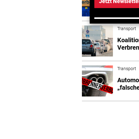
EU: Kon
Jetzt Newslette
Verbre
Transport
Koaliti
Verbre
Transport
Automob
„falsch