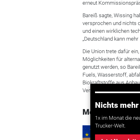
erneut Kommissionspräsi
Bareiß sagte, Wissing h
versprochen und nichts d
und einen wirklichen tec
„Deutschland kann mehr a
Die Union trete dafür ein
Möglichkeiten für alterna
genutzt werden, so Bareiß
Fuels, Wasserstoff, abfal
Biokraftstoffe aus Anba
Verbrennungsmotoren bet
Nichts mehr
Mehr zum Them
1x im Monat die ne
Trucker-Welt.
Transport