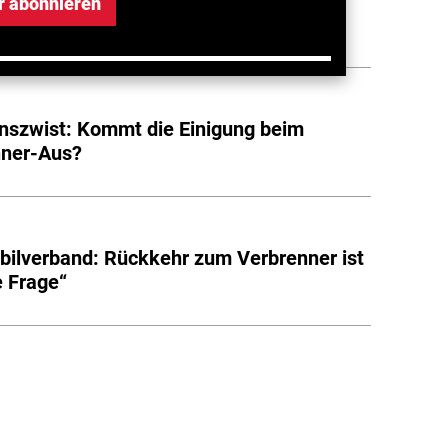
servative fordern Rücknahme des
r abonnieren
nner-Aus
onszwist: Kommt die Einigung beim
nner-Aus?
ilverband: Rückkehr zum Verbrenner ist
e Frage“