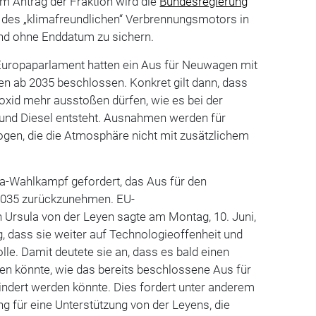
nem Antrag der Fraktion wird die
Bundesregierung
t des „klimafreundlichen“ Verbrennungsmotors in
nd ohne Enddatum zu sichern.
Europaparlament hatten ein Aus für Neuwagen mit
n ab 2035 beschlossen. Konkret gilt dann, dass
xid mehr ausstoßen dürfen, wie es bei der
und Diesel entsteht. Ausnahmen werden für
gen, die die Atmosphäre nicht mit zusätzlichem
pa-Wahlkampf gefordert, das Aus für den
035 zurückzunehmen. EU-
Ursula von der Leyen sagte am Montag, 10. Juni,
, dass sie weiter auf Technologieoffenheit und
e. Damit deutete sie an, dass es bald einen
en könnte, wie das bereits beschlossene Aus für
ndert werden könnte. Dies fordert unter anderem
g für eine Unterstützung von der Leyens, die