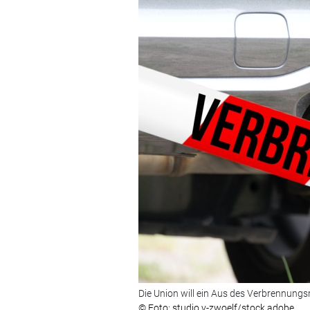
Die Union will ein Aus des Verbrennungs
© Foto: studio v-zwoelf/stock.adobe