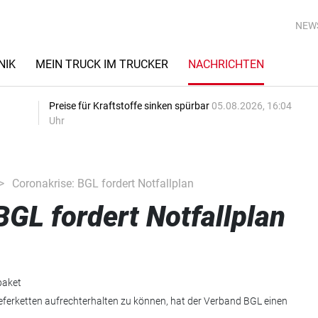
NEW
NIK
MEIN TRUCK IM TRUCKER
NACHRICHTEN
Preise für Kraftstoffe sinken spürbar
05.08.2026, 16:04
Uhr
Coronakrise: BGL fordert Notfallplan
BGL fordert Notfallplan
eferketten aufrechterhalten zu können, hat der Verband BGL einen