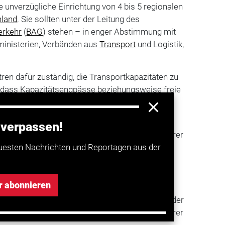
e unverzügliche Einrichtung von 4 bis 5 regionalen
hland
. Sie sollten unter der Leitung des
erkehr
(
BAG
) stehen – in enger Abstimmung mit
inisterien, Verbänden aus
Transport
und Logistik,
tren dafür zuständig, die Transportkapazitäten zu
t, dass Kapazitätsengpässe beziehungsweise freie
llzentren gemeldet werden, die dann die weitere
, um so Versorgungsengpässe zu vermeiden.
 verpassen!
Notfallzentren betroffene
Unternehmen
und Fahrer
n Betriebe von
Quarantäne
oder
uesten Nachrichten und Reportagen aus der
roffen sind.
ahrer soll reduziert werden
r abonnieren
chutzmaßnahmen koordiniert werden wie etwa der
 in denen ein vom
Coronavirus
betroffener Fahrer