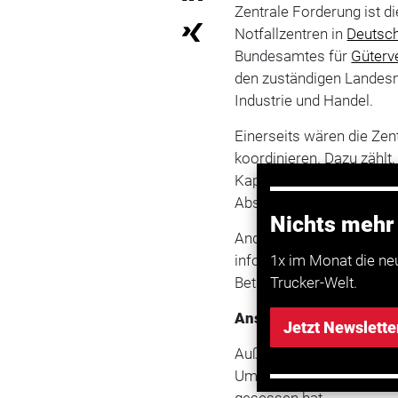
Zentrale Forderung ist di
Notfallzentren in
Deutsc
Bundesamtes für
Güterv
den zuständigen Landesm
Industrie und Handel.
Einerseits wären die Zen
koordinieren. Dazu zähl
Kapazitäten an die Notfa
Abstimmung übernehmen
Nichts mehr
Andererseits sollen die 
informieren – etwa, wen
1x im Monat die ne
Betriebsschließungen bet
Trucker-Welt.
Ansteckungsrisiko für F
Jetzt Newslette
Außerdem sollen dort S
Umgang mit Fahrzeugen,
gesessen hat.