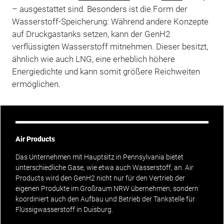
– ausgestattet sind. Besonders ist die Form der
Wasserstoff-Speicherung: Während andere Konzepte
auf Druckgastanks setzen, kann der GenH2
verflüssigten Wasserstoff mitnehmen. Dieser besitzt,
ähnlich wie auch LNG, eine erheblich höhere
Energiedichte und kann somit größere Reichweiten
ermöglichen.
Air Products
Das Unternehmen mit Hauptsitz in Pennsylvania bietet
unterschiedliche Gase, wie etwa auch Wasserstoff, an. Air
Products wird den GenH2 nicht nur für den Vertrieb der
eigenen Produkte im Großraum NRW übernehmen, sondern
koordiniert auch den Aufbau und Betrieb der Tankstelle für
Flüssigwasserstoff in Duisburg.