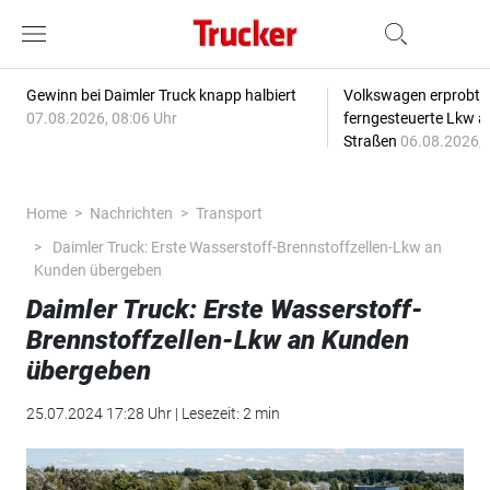
Gewinn bei Daimler Truck knapp halbiert
Volkswagen erprobt 
07.08.2026, 08:06 Uhr
ferngesteuerte Lkw a
Straßen
06.08.2026, 
Home
Nachrichten
Transport
Daimler Truck: Erste Wasserstoff-Brennstoffzellen-Lkw an
Kunden übergeben
Daimler Truck: Erste Wasserstoff-
Brennstoffzellen-Lkw an Kunden
übergeben
25.07.2024 17:28 Uhr | Lesezeit: 2 min