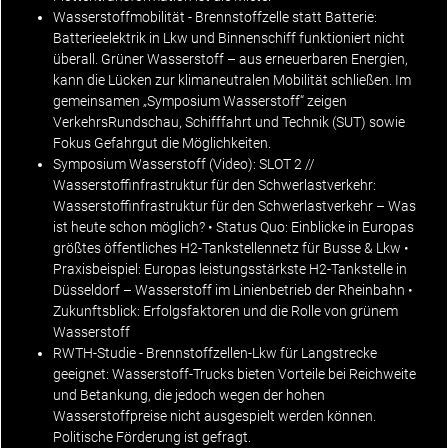
Wasserstoffmobilität - Brennstoffzelle statt Batterie
:
Batterieelektrik in Lkw und Binnenschiff funktioniert nicht
überall. Grüner Wasserstoff – aus erneuerbaren Energien,
kann die Lücken zur klimaneutralen Mobilität schließen. Im
gemeinsamen „Symposium Wasserstoff“ zeigen
VerkehrsRundschau, Schifffahrt und Technik (SUT) sowie
Fokus Gefahrgut die Möglichkeiten.
Symposium Wasserstoff (Video): SLOT 2 //
Wasserstoffinfrastruktur für den Schwerlastverkehr
:
Wasserstoffinfrastruktur für den Schwerlastverkehr – Was
ist heute schon möglich? • Status Quo: Einblicke in Europas
größtes öffentliches H2-Tankstellennetz für Busse & Lkw •
Praxisbeispiel: Europas leistungsstärkste H2-Tankstelle in
Düsseldorf – Wasserstoff im Linienbetrieb der Rheinbahn •
Zukunftsblick: Erfolgsfaktoren und die Rolle von grünem
Wasserstoff
RWTH-Studie - Brennstoffzellen-Lkw für Langstrecke
geeignet:
Wasserstoff-Trucks bieten Vorteile bei Reichweite
und Betankung, die jedoch wegen der hohen
Wasserstoffpreise nicht ausgespielt werden können.
Politische Förderung ist gefragt.