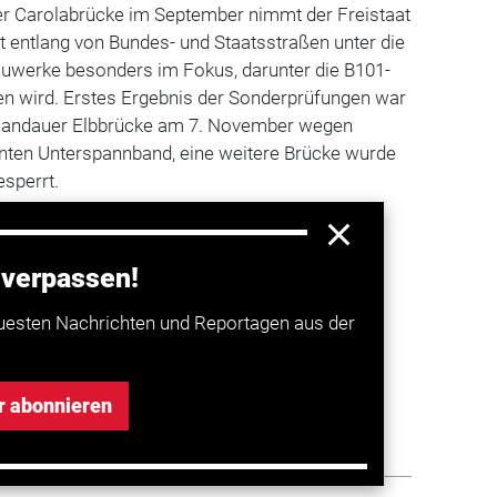
er Carolabrücke im September nimmt der Freistaat
 entlang von Bundes- und Staatsstraßen unter die
auwerke besonders im Fokus, darunter die B101-
en wird. Erstes Ergebnis der Sonderprüfungen war
chandauer Elbbrücke am 7. November wegen
ten Unterspannband, eine weitere Brücke wurde
sperrt.
 verpassen!
a entdecken
uesten Nachrichten und Reportagen aus der
 Vollsperrung der Ringbahnbrücke A100
r abonnieren