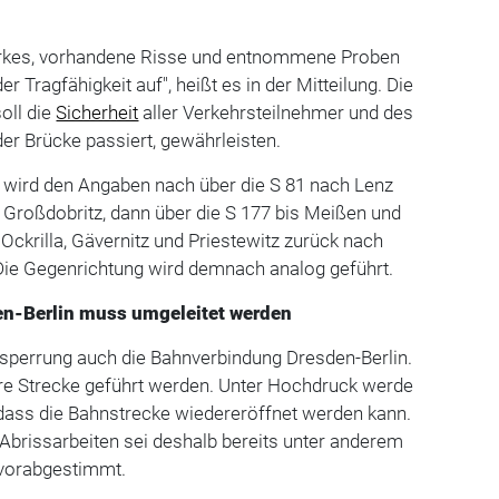
rkes, vorhandene Risse und entnommene Proben
r Tragfähigkeit auf", heißt es in der Mitteilung. Die
oll die
Sicherheit
aller Verkehrsteilnehmer und des
der Brücke passiert, gewährleisten.
r wird den Angaben nach über die S 81 nach Lenz
h Großdobritz, dann über die S 177 bis Meißen und
Ockrilla, Gävernitz und Priestewitz zurück nach
Die Gegenrichtung wird demnach analog geführt.
n-Berlin muss umgeleitet werden
llsperrung auch die Bahnverbindung Dresden-Berlin.
re Strecke geführt werden. Unter Hochdruck werde
, dass die Bahnstrecke wiedereröffnet werden kann.
Abrissarbeiten sei deshalb bereits unter anderem
 vorabgestimmt.