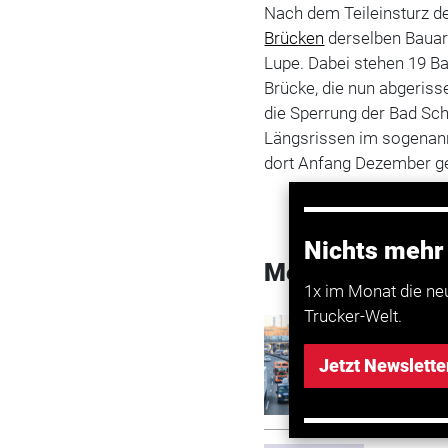
Nach dem Teileinsturz d
Brücken
derselben Bauart
Lupe. Dabei stehen 19 B
Brücke, die nun abgeriss
die Sperrung der Bad S
Längsrissen im sogenann
dort Anfang Dezember ge
Nichts mehr
Mehr zum Them
1x im Monat die ne
Trucker-Welt.
Transport
Berlin:
Jetzt Newslette