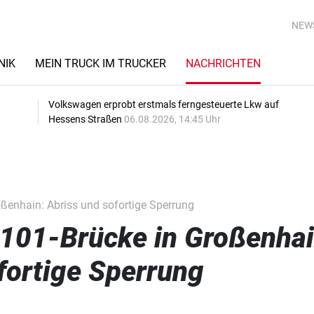
NEW
NIK
MEIN TRUCK IM TRUCKER
NACHRICHTEN
Volkswagen erprobt erstmals ferngesteuerte Lkw auf
Hessens Straßen
06.08.2026, 14:45 Uhr
ßenhain: Abriss und sofortige Sperrung
B101-Brücke in Großenhai
fortige Sperrung