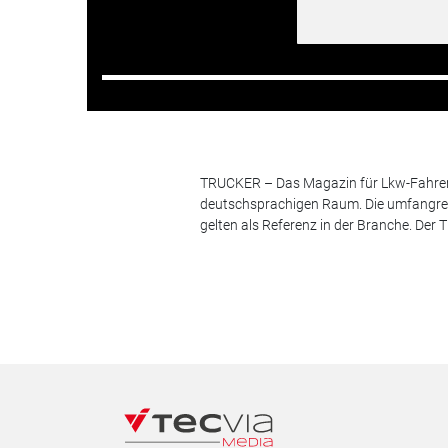
TRUCKER – Das Magazin für Lkw-Fahrer i
deutschsprachigen Raum. Die umfangrei
gelten als Referenz in der Branche. Der