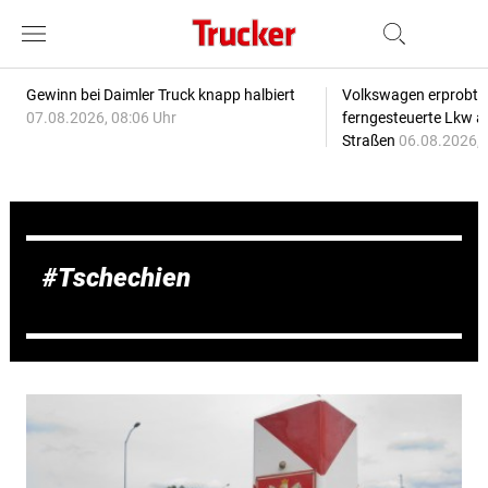
Gewinn bei Daimler Truck knapp halbiert
Volkswagen erprobt 
07.08.2026, 08:06 Uhr
ferngesteuerte Lkw a
Straßen
06.08.2026, 
Tschechien