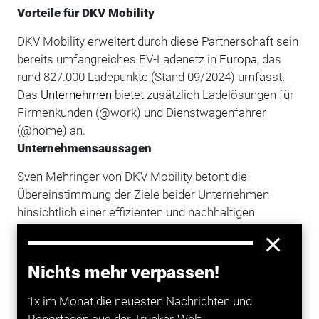
Vorteile für DKV Mobility
DKV Mobility erweitert durch diese Partnerschaft sein
bereits umfangreiches EV-Ladenetz in
Europa
, das
rund 827.000 Ladepunkte (Stand 09/2024) umfasst.
Das
Unternehmen
bietet zusätzlich Ladelösungen für
Firmenkunden (@work) und Dienstwagenfahrer
(@home) an.
Unternehmensaussagen
Sven Mehringer von DKV Mobility betont die
Übereinstimmung der Ziele beider Unternehmen
hinsichtlich einer effizienten und nachhaltigen
Mobilitätszukunft. Martin Symes von MFG
unterstreicht das anhaltende Engagement für
Elektrofahrzeuge und die Freude über die
Nichts mehr verpassen!
Zusammenarbeit mit DKV Mobility.
1x im Monat die neuesten Nachrichten und
Reportagen aus der Trucker-Welt.