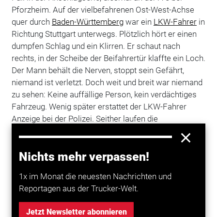
Pforzheim. Auf der vielbefahrenen Ost-West-Achse
quer durch
Baden-Württemberg
war ein
LKW-Fahrer
in
Richtung Stuttgart unterwegs. Plötzlich hört er einen
dumpfen Schlag und ein Klirren. Er schaut nach
rechts, in der Scheibe der Beifahrertür klaffte ein Loch.
Der Mann behält die Nerven, stoppt sein Gefährt,
niemand ist verletzt. Doch weit und breit war niemand
zu sehen: Keine auffällige Person, kein verdächtiges
Fahrzeug. Wenig später erstattet der LKW-Fahrer
Anzeige bei der Polizei. Seither laufen die
Ermittlungen. Ohne Erfolg. Denn die Spurenlage ist
dünn. Außer dem Schaden in der Scheibe gibt es keine
Nichts mehr verpassen!
Beweise.
Seit Mitte 2008 werden bundesweit immer wieder
1x im Monat die neuesten Nachrichten und
Transporter, die Neuwagen geladen haben, von
Reportagen aus der Trucker-Welt.
Unbekannten beschossen (
TRUCKER
berichtete in der
Ausgabe 9/11). Dabei haben sich die Täter
Jetzt Newsletter abonnieren