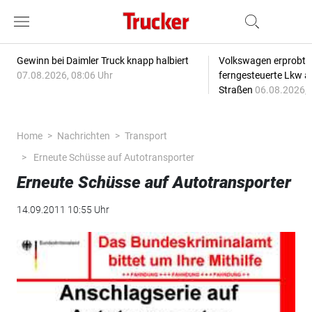
Gewinn bei Daimler Truck knapp halbiert
Volkswagen erprobt 
07.08.2026, 08:06 Uhr
ferngesteuerte Lkw a
Straßen
06.08.2026, 
Home
Nachrichten
Transport
Erneute Schüsse auf Autotransporter
Erneute Schüsse auf Autotransporter
14.09.2011 10:55 Uhr