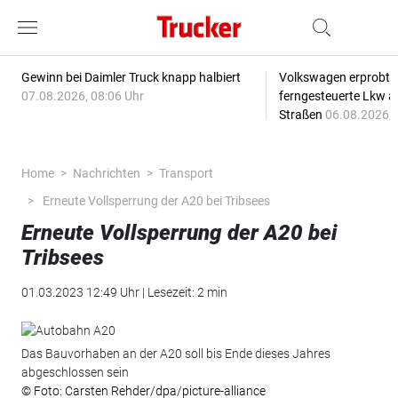
Gewinn bei Daimler Truck knapp halbiert
Volkswagen erprobt 
07.08.2026, 08:06 Uhr
ferngesteuerte Lkw a
Straßen
06.08.2026, 
Home
Nachrichten
Transport
Erneute Vollsperrung der A20 bei Tribsees
Erneute Vollsperrung der A20 bei
Tribsees
01.03.2023 12:49 Uhr | Lesezeit: 2 min
Das Bauvorhaben an der A20 soll bis Ende dieses Jahres
abgeschlossen sein
© Foto: Carsten Rehder/dpa/picture-alliance