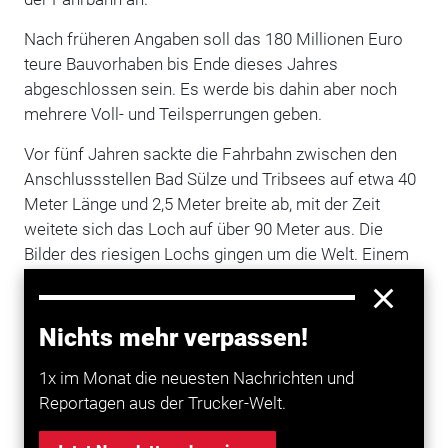
Nach früheren Angaben soll das 180 Millionen Euro
teure Bauvorhaben bis Ende dieses Jahres
abgeschlossen sein. Es werde bis dahin aber noch
mehrere Voll- und Teilsperrungen geben.
Vor fünf Jahren sackte die Fahrbahn zwischen den
Anschlussstellen Bad Sülze und Tribsees auf etwa 40
Meter Länge und 2,5 Meter breite ab, mit der Zeit
weitete sich das Loch auf über 90 Meter aus. Die
Bilder des riesigen Lochs gingen um die Welt. Einem
Gutachten der Technischen Universität Berlin zufolge
hatten neben der Bautechnik des Straßenabschnitts
auch eine hohe Beanspruchung und ein Absinken des
Nichts mehr verpassen!
Grundwassers hierzu beigetragen. (tb/dpa)
1x im Monat die neuesten Nachrichten und
Reportagen aus der Trucker-Welt.
Mehr zum Thema entdecken