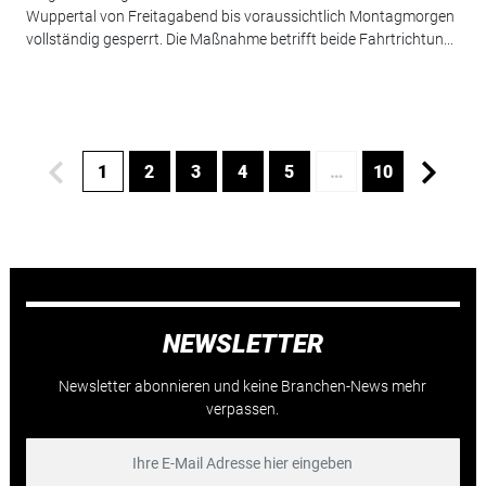
Wuppertal von Freitagabend bis voraussichtlich Montagmorgen
vollständig gesperrt. Die Maßnahme betrifft beide Fahrtrichtun...
1
2
3
4
5
…
10
NEWSLETTER
Newsletter abonnieren und keine Branchen-News mehr
verpassen.