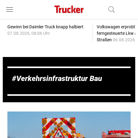
Gewinn bei Daimler Truck knapp halbiert
Volkswagen erprobt 
07.08.2026, 08:06 Uhr
ferngesteuerte Lkw a
Straßen
06.08.2026, 
Verkehrsinfrastruktur Bau