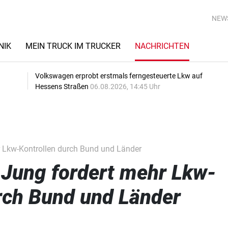
NEW
NIK
MEIN TRUCK IM TRUCKER
NACHRICHTEN
Volkswagen erprobt erstmals ferngesteuerte Lkw auf
Hessens Straßen
06.08.2026, 14:45 Uhr
r Lkw-Kontrollen durch Bund und Länder
 Jung fordert mehr Lkw-
rch Bund und Länder