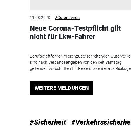
11.08.2020
#Coronavirus
Neue Corona-Testpflicht gilt
nicht für Lkw-Fahrer
Berufskraftfahrer im grenzüberschreitenden Güterverke
sind nach Verbandsangaben von den seit Samstag
geltenden Vorschriften für Reiserückkehrer aus Risikoge.
WEITERE MELDUNGEN
#Sicherheit
#Verkehrssicherhe