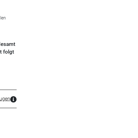
len
ndesamt
t folgt
zugen