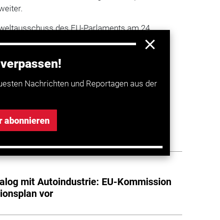
weiter.
weltausschuss des EU-Parlaments am 24.
zu den Lkw-Flottengrenzwerten ab.
 verpassen!
a entdecken
uesten Nachrichten und Reportagen aus der
ier Lkw-Verkehr: Acea kritisiert EU-
r abonnieren
n
alog mit Autoindustrie: EU-Kommission
tionsplan vor