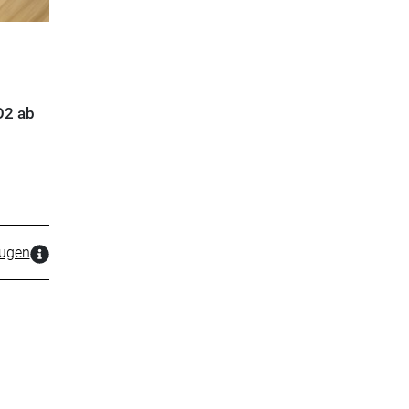
O2 ab
zugen