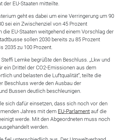
 der EU-Staaten mitteilte.
erium geht es dabei um eine Verringerung um 90
30 sei ein Zwischenziel von 45 Prozent
n die EU-Staaten weitgehend einem Vorschlag der
tadtbusse sollen 2030 bereits zu 85 Prozent
is 2035 zu 100 Prozent.
Steffi Lemke begrüßte den Beschluss. „Lkw und
ür ein Drittel der CO2-Emissionen aus dem
ich und belasten die Luftqualität“, teilte die
 Der Beschluss werde den Ausbau der
 und Bussen deutlich beschleunigen.
e sich dafür einsetzen, dass sich noch vor den
mmenden Jahres mit dem
EU-Parlament
auf die
eeinigt werde. Mit den Abgeordneten muss noch
ausgehandelt werden.
e fiel unterschiedlich aus. Der Umweltverband