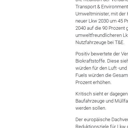
Transport & Environment
Umweltminister, mit der 
neuer Lkw 2030 um 45 Pr
2040 auf die 90 Prozent ge
umweltfreundlicheren Lkw
Nutzfahrzeuge bei T&E.
Positiv bewertete der V
Biokraftstoffe. Diese sie
würden für den Luft -und
Fuels würden die Gesamt
Prozent erhöhen.
Kritisch sieht er dagege
Baufahrzeuge und Müllf
werden sollen.
Der europäische Dachver
Reduktionsziele für Lkw 