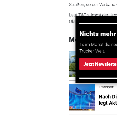
Straßen, so der Verband 
Laut T&E stimmt der Um
Oktober seine Position 
Nichts mehr
Mehr zum Them
1x im Monat die ne
Trucker-Welt.
Transport
CO2-fre
Jetzt Newslette
Zeitpla
Transport
Nach Di
legt Ak