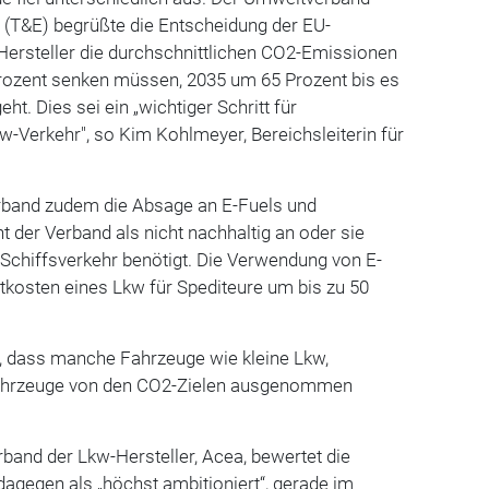
 (T&E) begrüßte die Entscheidung der EU-
Hersteller die durchschnittlichen CO2-Emissionen
ozent senken müssen, 2035 um 65 Prozent bis es
ht. Dies sei ein „wichtiger Schritt für
-Verkehr", so Kim Kohlmeyer, Bereichsleiterin für
erband zudem die Absage an E-Fuels und
ht der Verband als nicht nachhaltig an oder sie
 Schiffsverkehr benötigt. Die Verwendung von E-
kosten eines Lkw für Spediteure um bis zu 50
n, dass manche Fahrzeuge wie kleine Lkw,
ahrzeuge von den CO2-Zielen ausgenommen
band der Lkw-Hersteller, Acea, bewertet die
dagegen als „höchst ambitioniert“, gerade im