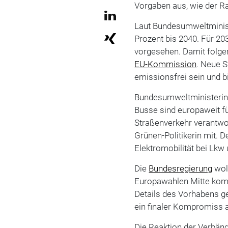
Vorgaben aus, wie der Rat
Laut Bundesumweltminist
Prozent bis 2040. Für 20
vorgesehen. Damit folge
EU-Kommission
. Neue S
emissionsfrei sein und b
Bundesumweltministerin 
Busse sind europaweit f
Straßenverkehr verantwortl
Grünen-Politikerin mit.
Elektromobilität bei Lkw
Die
Bundesregierung
woll
Europawahlen Mitte ko
Details des Vorhabens g
ein finaler Kompromiss 
Die Reaktion der Verbänd