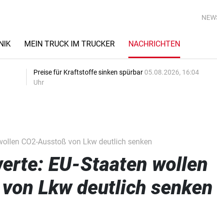
NEW
NIK
MEIN TRUCK IM TRUCKER
NACHRICHTEN
Preise für Kraftstoffe sinken spürbar
05.08.2026, 16:04
Uhr
wollen CO2-Ausstoß von Lkw deutlich senken
erte: EU-Staaten wollen
von Lkw deutlich senken