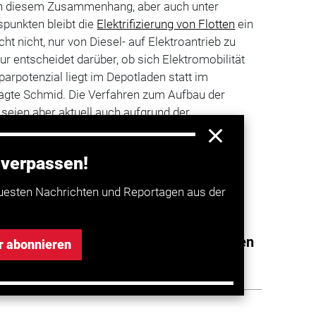
. In diesem Zusammenhang, aber auch unter
spunkten bleibt die
Elektrifizierung von Flotten
ein
ht nicht, nur von Diesel- auf Elektroantrieb zu
ur entscheidet darüber, ob sich Elektromobilität
parpotenzial liegt im Depotladen statt im
sagte Schmid. Die Verfahren zum Aufbau der
seien aber aktuell auch aufgrund der
t langwierig, erklärte er.
 verpassen!
a entdecken
uesten Nachrichten und Reportagen aus der
für den Flottenbetrieb von E-Fahrzeugen
r abonnieren