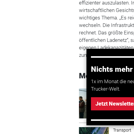
effizienter auszulasten
wirtschaftlichen Gesicht
wichtiges Thema. „Es reic
wechseln. Die Infrastrukt
rechnet. Das größte Eins
öffentlichen Ladenetz“, 
eigenen Ladekapazitäten 
zunehmenden Nachfrage of
Nichts mehr
Mehr zum Them
1x im Monat die ne
Trucker-Welt.
Transport
Lösung 
Jetzt Newslette
Transport