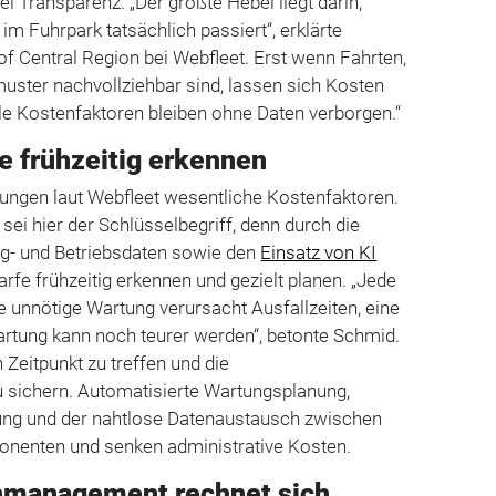
i Transparenz. „Der größte Hebel liegt darin,
im Fuhrpark tatsächlich passiert“, erklärte
f Central Region bei Webfleet. Erst wenn Fahrten,
uster nachvollziehbar sind, lassen sich Kosten
iele Kostenfaktoren bleiben ohne Daten verborgen.“
 frühzeitig erkennen
ungen laut Webfleet wesentliche Kostenfaktoren.
sei hier der Schlüsselbegriff, denn durch die
g- und Betriebsdaten sowie den
Einsatz von KI
rfe frühzeitig erkennen und gezielt planen. „Jede
e unnötige Wartung verursacht Ausfallzeiten, eine
artung kann noch teurer werden“, betonte Schmid.
n Zeitpunkt zu treffen und die
u sichern. Automatisierte Wartungsplanung,
ung und der nahtlose Datenaustausch zwischen
onenten und senken administrative Kosten.
enmanagement rechnet sich