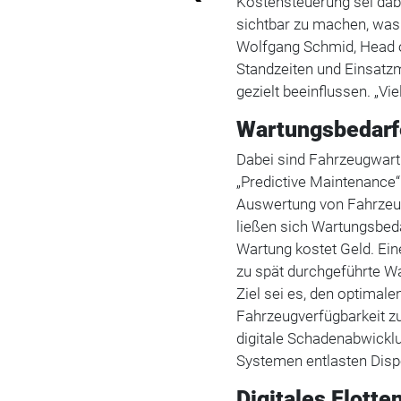
Kostensteuerung sei dabe
sichtbar zu machen, was 
Wolfgang Schmid, Head o
Standzeiten und Einsatzm
gezielt beeinflussen. „V
Wartungsbedarfe
Dabei sind Fahrzeugwart
„Predictive Maintenance“ 
Auswertung von Fahrzeu
ließen sich Wartungsbeda
Wartung kostet Geld. Ein
zu spät durchgeführte W
Ziel sei es, den optimale
Fahrzeugverfügbarkeit z
digitale Schadenabwickl
Systemen entlasten Disp
Digitales Flott