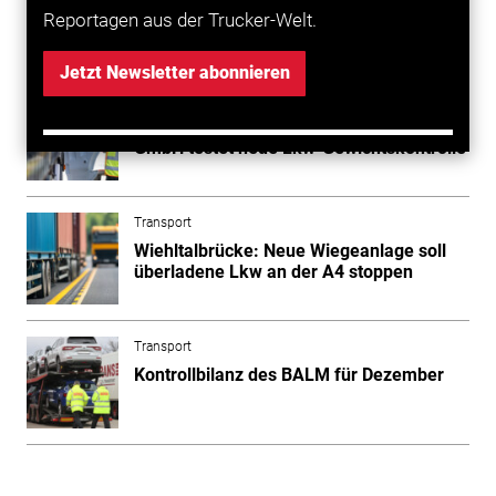
Reportagen aus der Trucker-Welt.
Mehr zum Thema entdecken
Jetzt Newsletter abonnieren
Transport
Schwerlastverkehr im Visier: Autobahn
GmbH testet neue Lkw-Gewichtskontrolle
Transport
Wiehltalbrücke: Neue Wiegeanlage soll
überladene Lkw an der A4 stoppen
Transport
Kontrollbilanz des BALM für Dezember