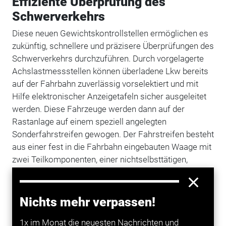
Effiziente Überprüfung des
Schwerverkehrs
Diese neuen Gewichtskontrollstellen ermöglichen es
zukünftig, schnellere und präzisere Überprüfungen des
Schwerverkehrs durchzuführen. Durch vorgelagerte
Achslastmessstellen können überladene Lkw bereits
auf der Fahrbahn zuverlässig vorselektiert und mit
Hilfe elektronischer Anzeigetafeln sicher ausgeleitet
werden. Diese Fahrzeuge werden dann auf der
Rastanlage auf einem speziell angelegten
Sonderfahrstreifen gewogen. Der Fahrstreifen besteht
aus einer fest in die Fahrbahn eingebauten Waage mit
zwei Teilkomponenten, einer nichtselbsttätigen,
statischen sowie einer selbsttätigen dynamischen
Waage. Im Falle einer Überladung werden die
Fahrzeuge ab- oder umgeladen und es wird zusätzlich
Nichts mehr verpassen!
ein Ordnungswidrigkeitsverfahren eingeleitet.
1x im Monat die neuesten Nachrichten und