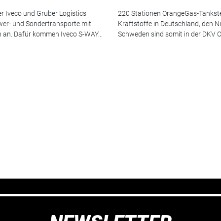
 Iveco und Gruber Logistics
220 Stationen OrangeGas-Tankstel
wer- und Sondertransporte mit
Kraftstoffe in Deutschland, den 
en an. Dafür kommen Iveco S-WAY...
Schweden sind somit in der DKV 