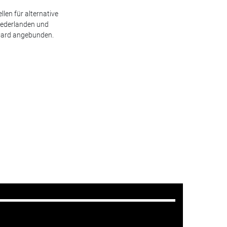
len für alternative
Niederlanden und
Card angebunden.