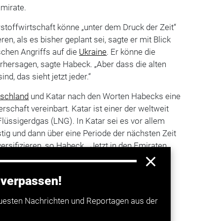
mirate.
toffwirtschaft könne „unter dem Druck der Zeit“
ren, als es bisher geplant sei, sagte er mit Blick
schen Angriffs auf die
Ukraine
. Er könne die
rhersagen, sagte Habeck. „Aber dass die alten
nd, das sieht jetzt jeder.“
schland
und Katar nach den Worten Habecks eine
erschaft vereinbart. Katar ist einer der weltweit
lüssigerdgas (LNG). In Katar sei es vor allem
tig und dann über eine Periode der nächsten Zeit
ersifizieren, so Habeck. „Jetzt in den Emiraten
rbereitet.“ (ste/dpa)
 verpassen!
a entdecken
uesten Nachrichten und Reportagen aus der