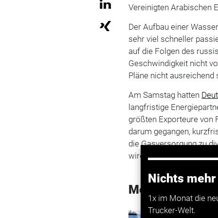
Vereinigten Arabischen E
Der Aufbau einer Wassers
sehr viel schneller passie
auf die Folgen des russi
Geschwindigkeit nicht vo
Pläne nicht ausreichend si
Am Samstag hatten
Deut
langfristige Energiepartn
größten Exporteure von F
darum gegangen, kurzfris
die Gasversorgung zu div
wird die nächste Phase vo
Nichts mehr
Mehr zum Them
1x im Monat die ne
Trucker-Welt.
Transport