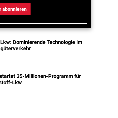
will EU-Klimastrafen für Autobauer
r abonnieren
ern
-Lkw: Dominierende Technologie im
güterverkehr
startet 35-Millionen-Programm für
stoff-Lkw