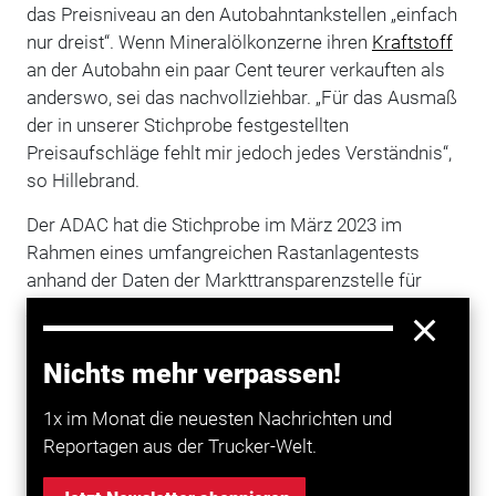
das Preisniveau an den Autobahntankstellen „einfach
nur dreist“. Wenn Mineralölkonzerne ihren
Kraftstoff
an der Autobahn ein paar Cent teurer verkauften als
anderswo, sei das nachvollziehbar. „Für das Ausmaß
der in unserer Stichprobe festgestellten
Preisaufschläge fehlt mir jedoch jedes Verständnis“,
so Hillebrand.
Der ADAC hat die Stichprobe im März 2023 im
Rahmen eines umfangreichen Rastanlagentests
anhand der Daten der Markttransparenzstelle für
Kraftstoffe
durchgeführt. Weitere Erkenntnisse dieser
Untersuchung über die Angebote in der Gastronomie,
die Sanitäranlagen und das sonstige Preisniveau an
Nichts mehr verpassen!
Rastanlagen will der ADAC Mitte Juli veröffentlichen.
1x im Monat die neuesten Nachrichten und
Reportagen aus der Trucker-Welt.
Mehr zum Thema entdecken