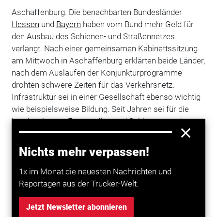
Aschaffenburg. Die benachbarten Bundesländer
Hessen
und
Bayern
haben vom Bund mehr Geld für
den Ausbau des Schienen- und Straßennetzes
verlangt. Nach einer gemeinsamen Kabinettssitzung
am Mittwoch in Aschaffenburg erklärten beide Länder,
nach dem Auslaufen der Konjunkturprogramme
drohten schwere Zeiten für das Verkehrsnetz.
Infrastruktur sei in einer Gesellschaft ebenso wichtig
wie beispielsweise Bildung. Seit Jahren sei für die
bundeseigenen Fernstraßen und Schienenstrecken zu
wenig Geld da. "Der Bundesverkehrswegeplan ist
dramatisch unterfinanziert", heißt es in einer
Nichts mehr verpassen!
Mitteilung. Die Länder üben damit Druck auf den aus
Bayern stammenden
Bundesverkehrsminister
Peter
1x im Monat die neuesten Nachrichten und
Ramsauer (CSU) aus.
Reportagen aus der Trucker-Welt.
Nach Vorstellung Bayerns muss die
Autobahn
3
Jetzt Newsletter abonnieren