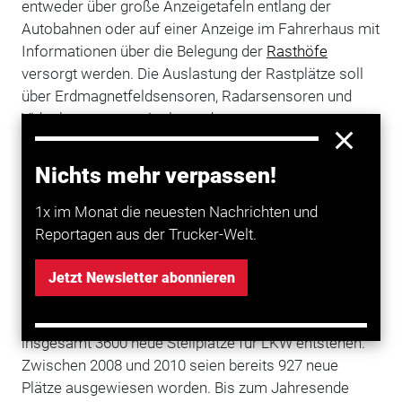
entweder über große Anzeigetafeln entlang der
Autobahnen oder auf einer Anzeige im Fahrerhaus mit
Informationen über die Belegung der
Rasthöfe
versorgt werden. Die Auslastung der Rastplätze soll
über Erdmagnetfeldsensoren, Radarsensoren und
Videokameras ermittelt werden.
Erdmagnetfeldsensoren würden beispielsweise auf
der Raststätte Vaterstetten getestet, Radarsensoren
Nichts mehr verpassen!
und Video auf einigen Raststätten entlang der
Autobahn A9 Nürnberg-München.
1x im Monat die neuesten Nachrichten und
Reportagen aus der Trucker-Welt.
Außerdem will der Freistaat mit Hilfe eines
Sonderprogramms des Bundes die
Jetzt Newsletter abonnieren
Autobahnraststätten LKW-gerechter ausbauen. Bis
zum Jahr 2014 sollen nach Herrmanns Angaben
insgesamt 3600 neue Stellplätze für LKW entstehen.
Zwischen 2008 und 2010 seien bereits 927 neue
Plätze ausgewiesen worden. Bis zum Jahresende