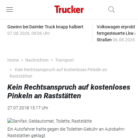
Gewinn bei Daimler Truck knapp halbiert
Volkswagen erprobt 
07.08.2026, 08:06 Uhr
ferngesteuerte Lkw a
Straßen
06.08.2026, 
Home
Nachrichten
Transport
Kein Rechtsanspruch auf kostenloses Pinkeln an
Raststätten
Kein Rechtsanspruch auf kostenloses
Pinkeln an Raststätten
27.07.2018 15:17 Uhr
Ein Autofahrer hatte gegen die Toiletten-Gebühr an Autobahn-
Raststätten geklagt