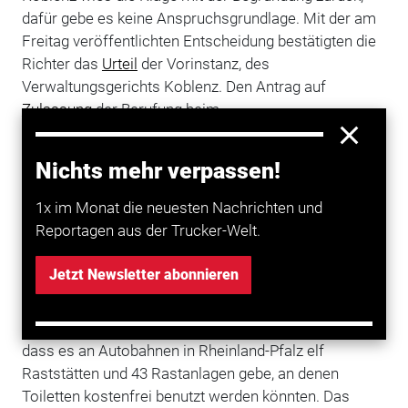
dafür gebe es keine Anspruchsgrundlage. Mit der am
Freitag veröffentlichten Entscheidung bestätigten die
Richter das
Urteil
der Vorinstanz, des
Verwaltungsgerichts Koblenz. Den Antrag auf
Zulassung
der Berufung beim
Bundesverwaltungsgericht lehnten sie ab.
Nichts mehr verpassen!
In dem Streit ging es um die Toiletten eines Betreibers,
der für die Nutzung einen Betrag von 70 Cent verlangt.
1x im Monat die neuesten Nachrichten und
Gleichzeitig wird ein Wert-Bon über 50 Cent vergeben,
Reportagen aus der Trucker-Welt.
der in jeder Raststätte eingelöst werden kann, die
dieses Konzept unterstützt. Der Kläger hatte geltend
Jetzt Newsletter abonnieren
gemacht, dass Toilettenanlagen an
Autobahnraststätten kostenlos zur Verfügung stehen
müssten. In der Begründung wies das OVG darauf hin,
dass es an Autobahnen in Rheinland-Pfalz elf
Raststätten und 43 Rastanlagen gebe, an denen
Toiletten kostenfrei benutzt werden könnten. Das